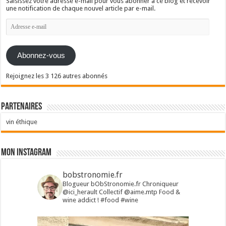
Saisissez votre adresse e-mail pour vous abonner à ce blog et recevoir
une notification de chaque nouvel article par e-mail.
Adresse
e-
mail
Abonnez-vous
Rejoignez les 3 126 autres abonnés
Partenaires
vin éthique
Mon Instagram
bobstronomie.fr
Blogueur bObStronomie.fr
Chroniqueur
@ici_herault
Collectif @aime.mtp
Food &
wine addict !
#food #wine