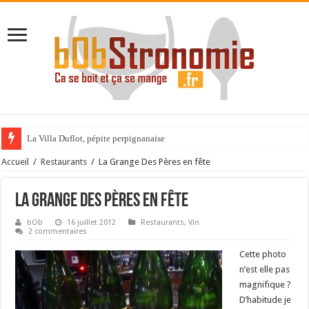
La Villa Duflot, pépite perpignanaise
Accueil
/
Restaurants
/
La Grange Des Pères en fête
La Grange Des Pères en fête
bOb
16 juillet 2012
Restaurants
,
Vin
2 commentaires
Cette photo
n’est elle pas
magnifique ?
D’habitude je