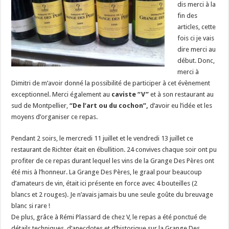
dis merci à la
fin des
articles, cette
fois ci je vais
dire merci au
début. Donc,
merci à
Dimitri de m’avoir donné la possibilité de participer à cet évènement
exceptionnel. Merci également au
caviste “V”
et à son restaurant au
sud de Montpellier,
“De l’art ou du cochon”,
d’avoir eu l’idée et les
moyens d’organiser ce repas.
Pendant 2 soirs, le mercredi 11 juillet et le vendredi 13 juillet ce
restaurant de Richter était en ébullition. 24 convives chaque soir ont pu
profiter de ce repas durant lequel les vins de la Grange Des Pères ont
été mis à l’honneur. La Grange Des Pères, le graal pour beaucoup
d’amateurs de vin, était ici présente en force avec 4 bouteilles (2
blancs et 2 rouges). Je n’avais jamais bu une seule goûte du breuvage
blanc si rare !
De plus, grâce à Rémi Plassard de chez V, le repas a été ponctué de
détails techniques, d’anecdotes et d’historique sur la Grange Des