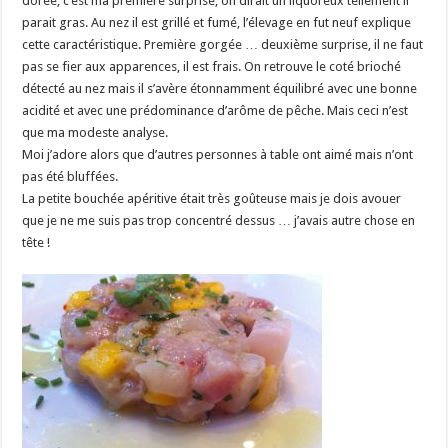
dorée, c’est ma première surprise, on dirait un liquoreux tellement il
parait gras. Au nez il est grillé et fumé, l’élevage en fut neuf explique
cette caractéristique. Première gorgée … deuxième surprise, il ne faut
pas se fier aux apparences, il est frais. On retrouve le coté brioché
détecté au nez mais il s’avère étonnamment équilibré avec une bonne
acidité et avec une prédominance d’arôme de pêche. Mais ceci n’est
que ma modeste analyse.
Moi j’adore alors que d’autres personnes à table ont aimé mais n’ont
pas été bluffées.
La petite bouchée apéritive était très goûteuse mais je dois avouer
que je ne me suis pas trop concentré dessus … j’avais autre chose en
tête !