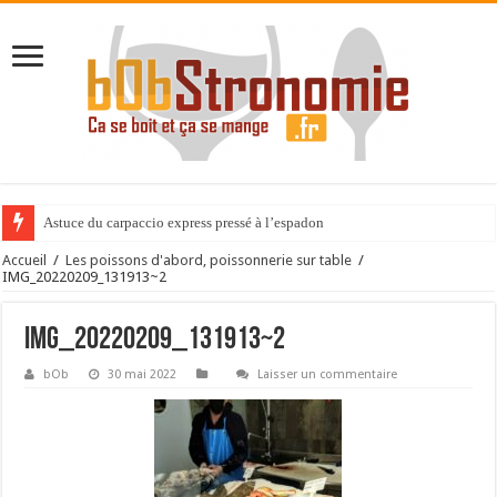
Astuce du carpaccio express pressé à l’espadon
Accueil
/
Les poissons d'abord, poissonnerie sur table
/
IMG_20220209_131913~2
IMG_20220209_131913~2
bOb
30 mai 2022
Laisser un commentaire