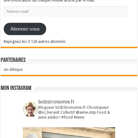
une notification de chaque nouvel article par e-mail.
Adresse
e-
mail
Abonnez-vous
Rejoignez les 3 126 autres abonnés
Partenaires
vin éthique
Mon Instagram
bobstronomie.fr
Blogueur bObStronomie.fr
Chroniqueur
@ici_herault
Collectif @aime.mtp
Food &
wine addict !
#food #wine