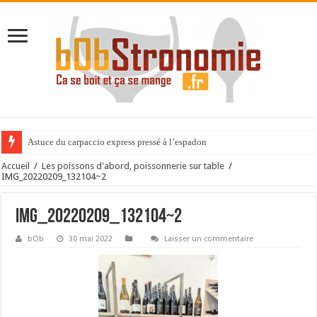
Astuce du carpaccio express pressé à l’espadon
Accueil
/
Les poissons d'abord, poissonnerie sur table
/
IMG_20220209_132104~2
IMG_20220209_132104~2
bOb
30 mai 2022
Laisser un commentaire