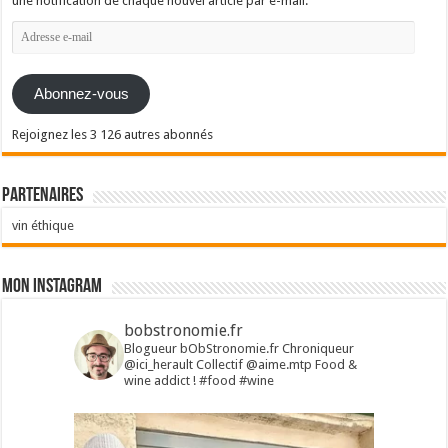
une notification de chaque nouvel article par e-mail.
Adresse
e-
mail
Abonnez-vous
Rejoignez les 3 126 autres abonnés
Partenaires
vin éthique
Mon Instagram
bobstronomie.fr
Blogueur bObStronomie.fr
Chroniqueur
@ici_herault
Collectif @aime.mtp
Food &
wine addict !
#food #wine