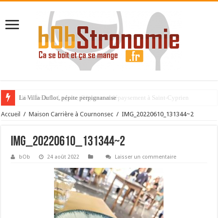
La Villa Duflot, pépite perpignanaise
Accueil
/
Maison Carrière à Cournonsec
/
IMG_20220610_131344~2
IMG_20220610_131344~2
bOb
24 août 2022
Laisser un commentaire