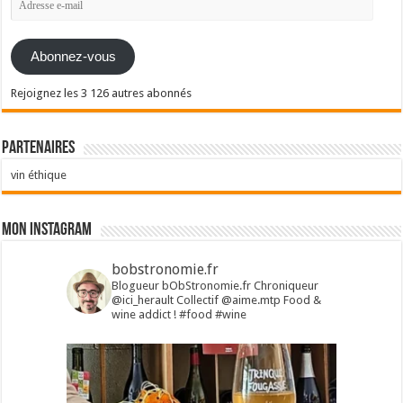
e-
mail
Abonnez-vous
Rejoignez les 3 126 autres abonnés
Partenaires
vin éthique
Mon Instagram
bobstronomie.fr
Blogueur bObStronomie.fr
Chroniqueur
@ici_herault
Collectif @aime.mtp
Food &
wine addict !
#food #wine