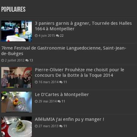
Populaires
3 paniers garnis à gagner, Tournée des Halles
1664 à Montpellier
4 juin 2015
22
7ème Festival de Gastronomie Languedocienne, Saint-Jean-
de-Buèges
2 juillet 2012
13
Pierre-Olivier Prouhèze me choisit pour le
concours De la Botte à la Toque 2014
16 mars 2014
11
Le D’Cartes à Montpellier
29 mai 2014
11
AlléluMIA j’ai enfin pu y manger !
27 mars 2013
11