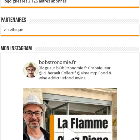
Rejoignez les 3 126 autres abonnés
Partenaires
vin éthique
Mon Instagram
bobstronomie.fr
Blogueur bObStronomie.fr
Chroniqueur
@ici_herault
Collectif @aime.mtp
Food &
wine addict !
#food #wine