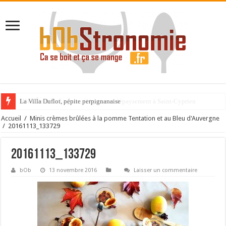
La Villa Duflot, pépite perpignanaise
Accueil
/
Minis crèmes brûlées à la pomme Tentation et au Bleu d'Auvergne
/
20161113_133729
20161113_133729
bOb
13 novembre 2016
Laisser un commentaire