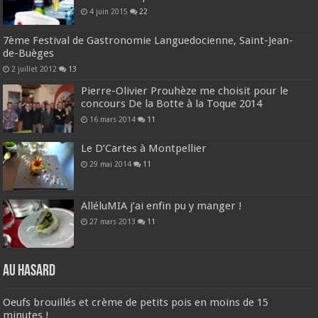
4 juin 2015
22
7ème Festival de Gastronomie Languedocienne, Saint-Jean-
de-Buèges
2 juillet 2012
13
Pierre-Olivier Prouhèze me choisit pour le
concours De la Botte à la Toque 2014
16 mars 2014
11
Le D’Cartes à Montpellier
29 mai 2014
11
AlléluMIA j’ai enfin pu y manger !
27 mars 2013
11
Au hasard
Oeufs brouillés et crème de petits pois en moins de 15
minutes !