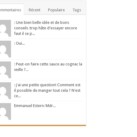
ommentaires
Récent
Populaire
Tags
: Une bien belle idée et de bons
conseils :trop hâte d'essayer encore
faut il se p...
: Oui...
: Peut-on faire cette sauce au cognac la
veille ?...
: j'ai une petite question! Comment est
il possible de manger tout cela ? N'est
ce...
Emmanuel Estern: Mdr...