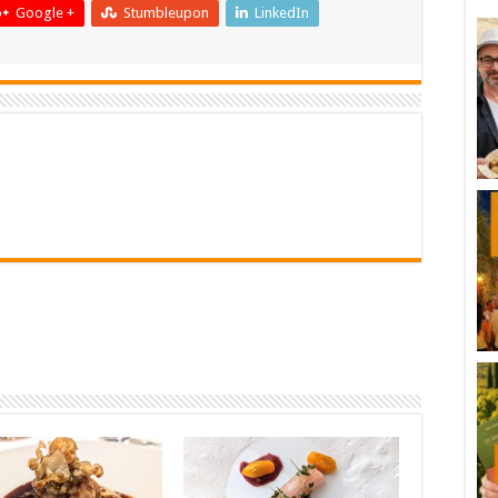
Google +
Stumbleupon
LinkedIn