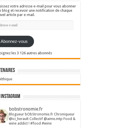
sissez votre adresse e-mail pour vous abonner
e blog et recevoir une notification de chaque
vel article par e-mail.
resse
l
Abonnez-vous
oignez les 3 126 autres abonnés
tenaires
 éthique
 Instagram
bobstronomie.fr
Blogueur bObStronomie.fr
Chroniqueur
@ici_herault
Collectif @aime.mtp
Food &
wine addict !
#food #wine