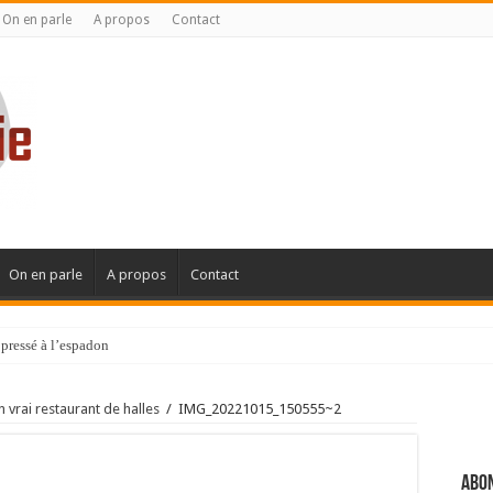
On en parle
A propos
Contact
On en parle
A propos
Contact
pressé à l’espadon
 vrai restaurant de halles
/
IMG_20221015_150555~2
Abon