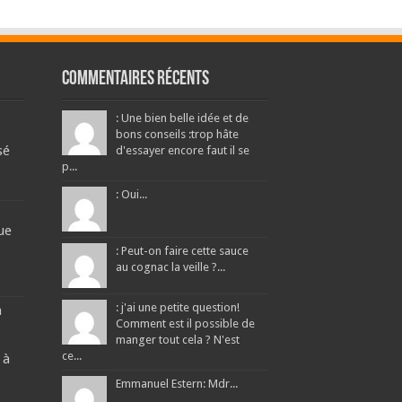
Commentaires récents
: Une bien belle idée et de
bons conseils :trop hâte
sé
d'essayer encore faut il se
p...
: Oui...
ue
: Peut-on faire cette sauce
au cognac la veille ?...
: j'ai une petite question!
a
Comment est il possible de
manger tout cela ? N'est
ce...
 à
Emmanuel Estern: Mdr...