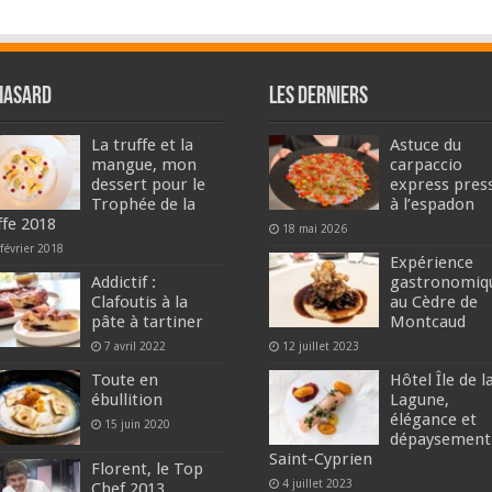
hasard
Les derniers
La truffe et la
Astuce du
mangue, mon
carpaccio
dessert pour le
express pres
Trophée de la
à l’espadon
ffe 2018
18 mai 2026
février 2018
Expérience
Addictif :
gastronomiq
Clafoutis à la
au Cèdre de
pâte à tartiner
Montcaud
7 avril 2022
12 juillet 2023
Toute en
Hôtel Île de l
ébullition
Lagune,
élégance et
15 juin 2020
dépaysement
Saint-Cyprien
Florent, le Top
4 juillet 2023
Chef 2013 …