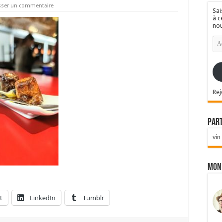
sser un commentaire
Sai
à c
nou
Ad
e-
mai
Rej
Par
vin
Mon
t
LinkedIn
Tumblr