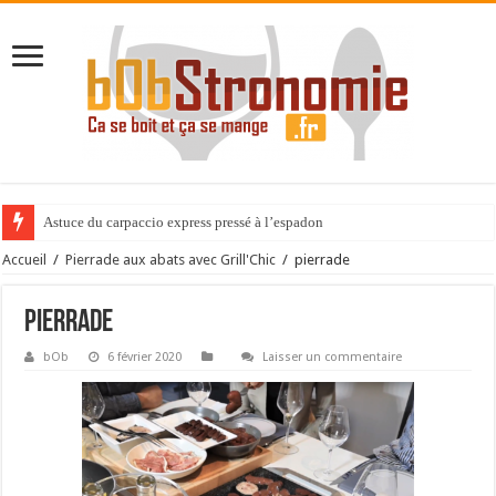
Astuce du carpaccio express pressé à l’espadon
Accueil
/
Pierrade aux abats avec Grill'Chic
/
pierrade
pierrade
bOb
6 février 2020
Laisser un commentaire