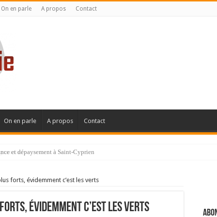
On en parle
A propos
Contact
On en parle
A propos
Contact
ignanaise
plus forts, évidemment c’est les verts
s forts, évidemment c’est les verts
Abon