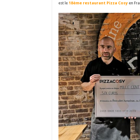
est le
18ème restaurant Pizza Cosy
en Fran