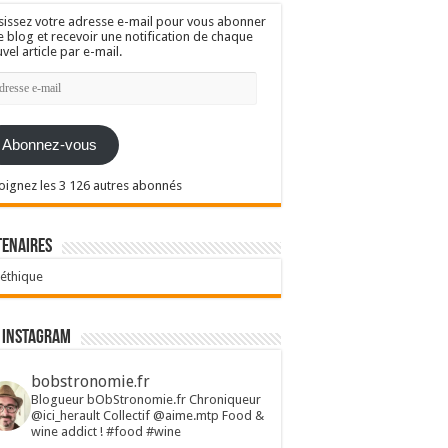
sissez votre adresse e-mail pour vous abonner
e blog et recevoir une notification de chaque
vel article par e-mail.
resse
l
Abonnez-vous
oignez les 3 126 autres abonnés
tenaires
 éthique
 Instagram
bobstronomie.fr
Blogueur bObStronomie.fr
Chroniqueur
@ici_herault
Collectif @aime.mtp
Food &
wine addict !
#food #wine