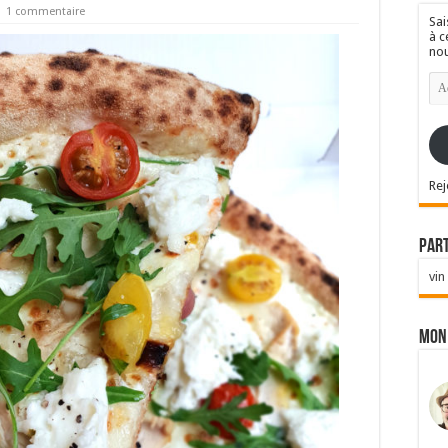
1 commentaire
Sai
à c
nou
Ad
e-
mai
Rej
Par
vin
Mon