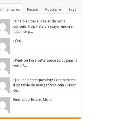
ommentaires
Récent
Populaire
Tags
: Une bien belle idée et de bons
conseils :trop hâte d'essayer encore
faut il se p...
: Oui...
: Peut-on faire cette sauce au cognac la
veille ?...
: j'ai une petite question! Comment est
il possible de manger tout cela ? N'est
ce...
Emmanuel Estern: Mdr...