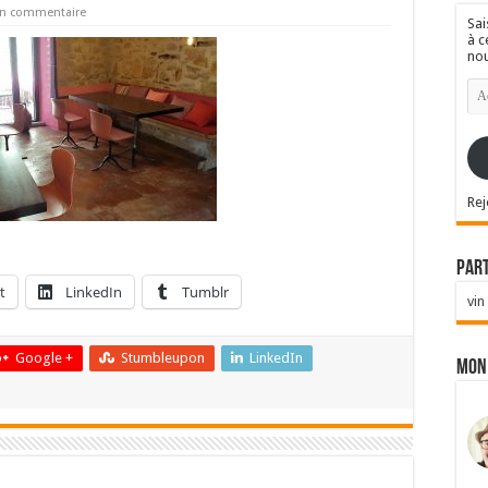
un commentaire
Sai
à c
nou
Ad
e-
mai
Rej
Par
t
LinkedIn
Tumblr
vin
Google +
Stumbleupon
LinkedIn
Mon