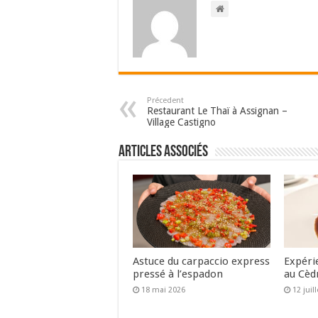
Précedent
Restaurant Le Thaï à Assignan –
Village Castigno
Articles associés
Astuce du carpaccio express
Expéri
pressé à l’espadon
au Cèd
18 mai 2026
12 juil