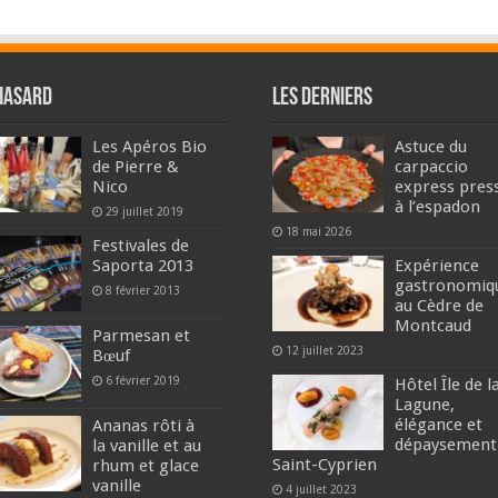
hasard
Les derniers
Les Apéros Bio
Astuce du
de Pierre &
carpaccio
Nico
express pres
à l’espadon
29 juillet 2019
18 mai 2026
Festivales de
Saporta 2013
Expérience
gastronomiq
8 février 2013
au Cèdre de
Montcaud
Parmesan et
12 juillet 2023
Bœuf
6 février 2019
Hôtel Île de l
Lagune,
élégance et
Ananas rôti à
dépaysement
la vanille et au
Saint-Cyprien
rhum et glace
vanille
4 juillet 2023