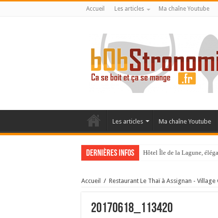
Accueil
Les articles
Ma chaîne Youtube
Les articles
Ma chaîne Youtube
Dernières infos
Hôtel Île de la Lagune, élé
La Villa Duflot, pépite perp
Accueil
/
Restaurant Le Thaï à Assignan - Village
20170618_113420