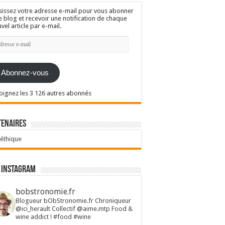
sissez votre adresse e-mail pour vous abonner
e blog et recevoir une notification de chaque
vel article par e-mail.
resse
l
Abonnez-vous
oignez les 3 126 autres abonnés
tenaires
 éthique
 Instagram
bobstronomie.fr
Blogueur bObStronomie.fr
Chroniqueur
@ici_herault
Collectif @aime.mtp
Food &
wine addict !
#food #wine