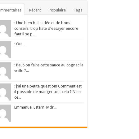
ommentaires
Récent
Populaire
Tags
: Une bien belle idée et de bons
conseils :trop hâte d'essayer encore
faut il se p...
: Oui...
: Peut-on faire cette sauce au cognac la
veille ?...
: j'ai une petite question! Comment est
il possible de manger tout cela ? N'est
ce...
Emmanuel Estern: Mdr...