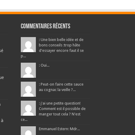
Commentaires récents
: Une bien belle idée et de
bons conseils :trop hâte
sé
d'essayer encore faut il se
p...
: Oui...
ue
: Peut-on faire cette sauce
au cognac la veille ?...
: j'ai une petite question!
a
Comment est il possible de
manger tout cela ? N'est
ce...
 à
Emmanuel Estern: Mdr...