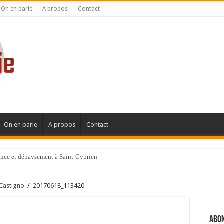
On en parle
A propos
Contact
On en parle
A propos
Contact
gance et dépaysement à Saint-Cyprien
ignanaise
 Castigno
/
20170618_113420
Abon