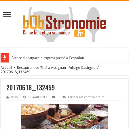
Astuce du carpaccio express pressé à l’espadon
Accueil
/
Restaurant Le Thaï à Assignan - Village Castigno
/
20170618_132459
20170618_132459
bOb
17 août 2017
Laisser un commentaire