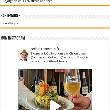
Rejoignez les 3 126 autres abonnés
Partenaires
vin éthique
Mon Instagram
bobstronomie.fr
Blogueur bObStronomie.fr
Chroniqueur
@ici_herault
Collectif @aime.mtp
Food &
wine addict !
#food #wine