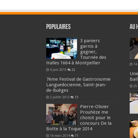
Populaires
Au 
3 paniers
garnis à
gagner,
Tournée des
Halles 1664 à Montpellier
14 
4 juin 2015
22
Une
7ème Festival de Gastronomie
Bai
Languedocienne, Saint-Jean-
25
de-Buèges
2 juillet 2012
13
Pierre-Olivier
Prouhèze me
choisit pour le
concours De la
Botte à la Toque 2014
16 mars 2014
11