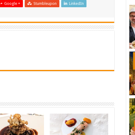
Google +
Stumbleupon
LinkedIn