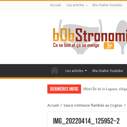
Accueil
Les articles
Ma chaîne Youtube
Les articles
Ma chaîne Youtube
Dernières infos
Hôtel Île de la Lagune, élé
La Villa Duflot, pépite perp
Accueil
/
Sauce crémeuse flambée au Cognac
/
IMG_20220414_125952~2