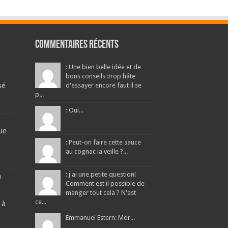
Commentaires récents
: Une bien belle idée et de
bons conseils :trop hâte
sé
d'essayer encore faut il se
p...
: Oui...
ue
: Peut-on faire cette sauce
au cognac la veille ?...
: j'ai une petite question!
a
Comment est il possible de
manger tout cela ? N'est
ce...
 à
Emmanuel Estern: Mdr...