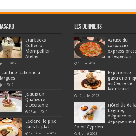
hasard
Les derniers
Starbucks
Astuce du
Coffee à
carpaccio
Montpellier –
express pres
Atelier
à l’espadon
juillet 2017
18 mai 2026
 cantine italienne à
Expérience
llargues
gastronomiq
au Cèdre de
 juin 2012
Montcaud
Je suis un
12 juillet 2023
Qualivore
d’Occitanie
Hôtel Île de l
Lagune,
23 avril 2019
élégance et
Leclere, le pied
dépaysement
dans le plat !
Saint-Cyprien
19 décembre 2018
4 juillet 2023