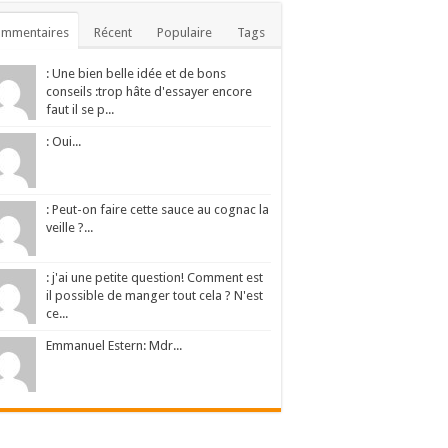
ommentaires
Récent
Populaire
Tags
: Une bien belle idée et de bons
conseils :trop hâte d'essayer encore
faut il se p...
: Oui...
: Peut-on faire cette sauce au cognac la
veille ?...
: j'ai une petite question! Comment est
il possible de manger tout cela ? N'est
ce...
Emmanuel Estern: Mdr...