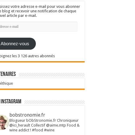
sissez votre adresse e-mail pour vous abonner
e blog et recevoir une notification de chaque
vel article par e-mail.
resse
l
Abonnez-vous
oignez les 3 126 autres abonnés
tenaires
 éthique
 Instagram
bobstronomie.fr
Blogueur bObStronomie.fr
Chroniqueur
@ici_herault
Collectif @aime.mtp
Food &
wine addict !
#food #wine