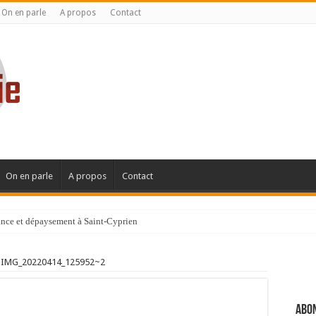
On en parle
A propos
Contact
On en parle
A propos
Contact
gance et dépaysement à Saint-Cyprien
ignanaise
IMG_20220414_125952~2
Abon