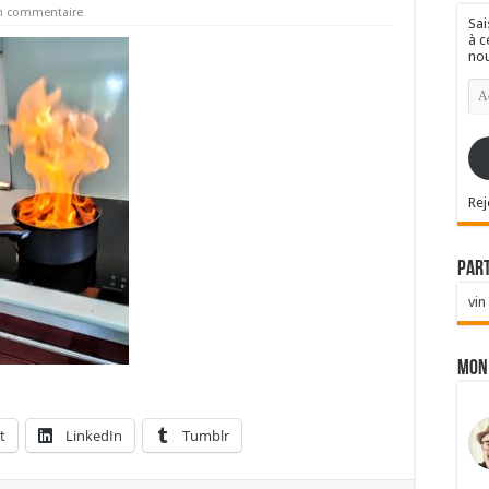
un commentaire
Sai
à c
nou
Ad
e-
mai
Rej
Par
vin
Mon
t
LinkedIn
Tumblr