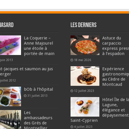
hasard
Les derniers
La Coquerie –
Astuce du
Anne Majourel
carpaccio
une étoile à
express pres
portée de main
à l’espadon
 juin 2013
18 mai 2026
nt-Jacques et saumon au jus
Expérience
verger
gastronomiq
au Cèdre de
juillet 2012
Montcaud
bOb à l’hôpital
12 juillet 2023
31 juillet 2013
Hôtel Île de l
Lagune,
élégance et
Les
dépaysement
ambassadeurs
Saint-Cyprien
des Grés de
4 juillet 2023
Montpellier