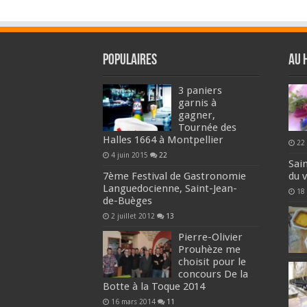
Populaires
Au 
3 paniers
garnis à
gagner,
Tournée des
Halles 1664 à Montpellier
22
4 juin 2015
22
Sai
7ème Festival de Gastronomie
du 
Languedocienne, Saint-Jean-
18 
de-Buèges
2 juillet 2012
13
Pierre-Olivier
Prouhèze me
choisit pour le
concours De la
Botte à la Toque 2014
16 mars 2014
11