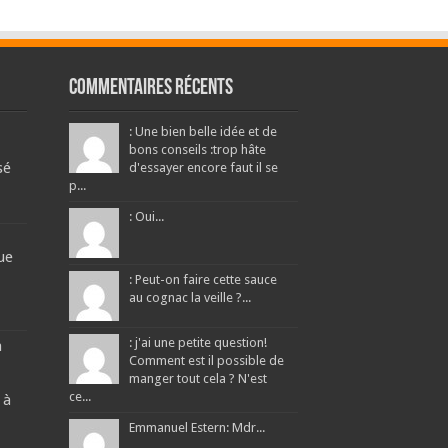
Commentaires récents
: Une bien belle idée et de
bons conseils :trop hâte
sé
d'essayer encore faut il se
p...
: Oui...
ue
: Peut-on faire cette sauce
au cognac la veille ?...
: j'ai une petite question!
a
Comment est il possible de
manger tout cela ? N'est
ce...
 à
Emmanuel Estern: Mdr...