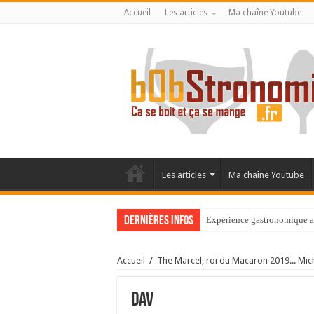
Accueil
Les articles
Ma chaîne Youtube
Les articles
Ma chaîne Youtube
Dernières infos
Expérience gastronomique 
Hôtel Île de la Lagune, élé
Accueil
/
The Marcel, roi du Macaron 2019... Mic
dav