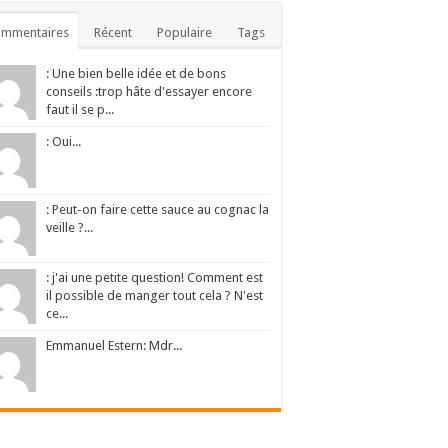
ommentaires
Récent
Populaire
Tags
: Une bien belle idée et de bons
conseils :trop hâte d'essayer encore
faut il se p...
: Oui...
: Peut-on faire cette sauce au cognac la
veille ?...
: j'ai une petite question! Comment est
il possible de manger tout cela ? N'est
ce...
Emmanuel Estern: Mdr...