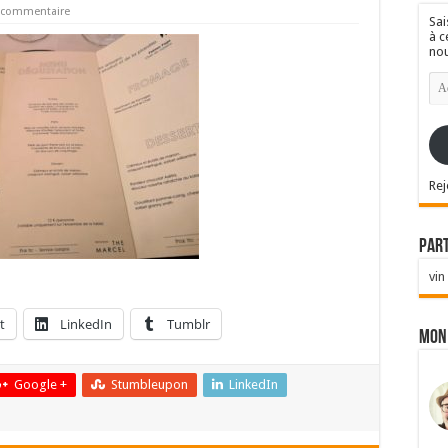
n commentaire
Sai
à c
nou
Ad
e-
mai
Rej
Par
vin
t
LinkedIn
Tumblr
Mon
Google +
Stumbleupon
LinkedIn