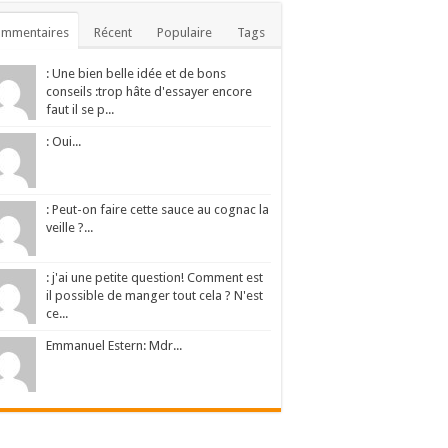
ommentaires
Récent
Populaire
Tags
: Une bien belle idée et de bons
conseils :trop hâte d'essayer encore
faut il se p...
: Oui...
: Peut-on faire cette sauce au cognac la
veille ?...
: j'ai une petite question! Comment est
il possible de manger tout cela ? N'est
ce...
Emmanuel Estern: Mdr...