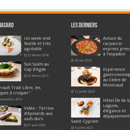
hasard
Les derniers
Un week-end
Astuce du
Nutile et très
carpaccio
agréable
express pres
à l’espadon
25 février 2018
18 mai 2026
Sun Sushi au
Cap d’Agde
Expérience
gastronomiq
25 février 2017
au Cèdre de
Montcaud
rault Trait Libre, les
12 juillet 2023
ques à croquer”
 novembre 2012
Hôtel Île de l
Lagune,
Vidéo : Terrine
élégance et
d’épinards aux
dépaysement
œufs durs
Saint-Cyprien
27 avril 2020
4 juillet 2023