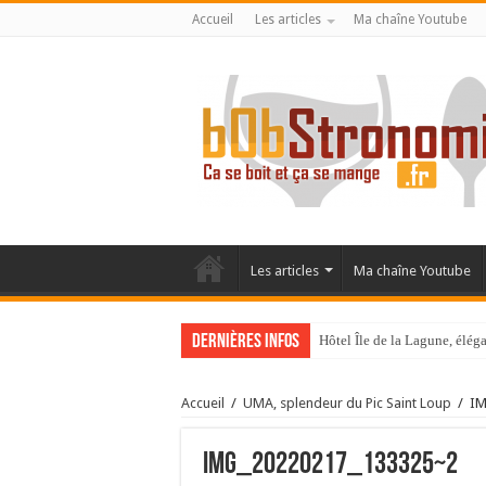
Accueil
Les articles
Ma chaîne Youtube
Les articles
Ma chaîne Youtube
Dernières infos
Hôtel Île de la Lagune, élé
La Villa Duflot, pépite perp
Accueil
/
UMA, splendeur du Pic Saint Loup
/
IM
IMG_20220217_133325~2