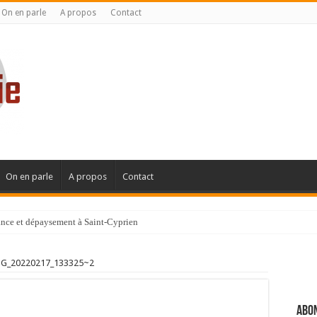
On en parle
A propos
Contact
On en parle
A propos
Contact
gance et dépaysement à Saint-Cyprien
ignanaise
G_20220217_133325~2
Abon