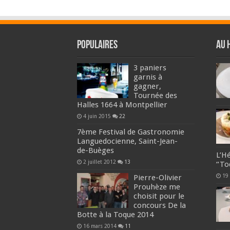
Populaires
Au 
3 paniers
garnis à
gagner,
Tournée des
Halles 1664 à Montpellier
4 juin 2015
22
7ème Festival de Gastronomie
Languedocienne, Saint-Jean-
de-Buèges
L’Hé
2 juillet 2012
13
“To
19
Pierre-Olivier
Prouhèze me
choisit pour le
concours De la
Botte à la Toque 2014
16 mars 2014
11