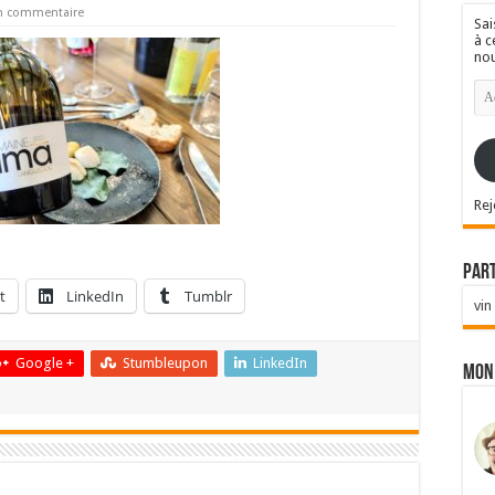
un commentaire
Sai
à c
nou
Ad
e-
mai
Rej
Par
t
LinkedIn
Tumblr
vin
Google +
Stumbleupon
LinkedIn
Mon