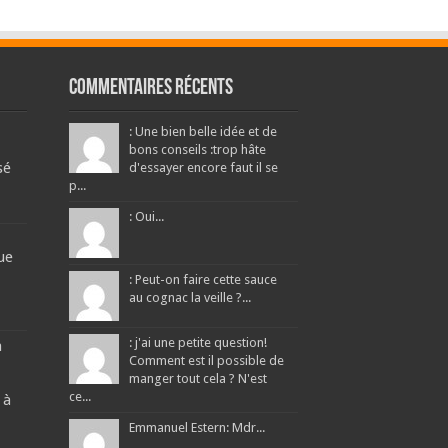
Commentaires récents
: Une bien belle idée et de
bons conseils :trop hâte
sé
d'essayer encore faut il se
p...
: Oui...
ue
: Peut-on faire cette sauce
au cognac la veille ?...
: j'ai une petite question!
a
Comment est il possible de
manger tout cela ? N'est
ce...
 à
Emmanuel Estern: Mdr...