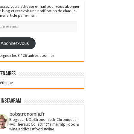
sissez votre adresse e-mail pour vous abonner
e blog et recevoir une notification de chaque
vel article par e-mail.
resse
l
Abonnez-vous
oignez les 3 126 autres abonnés
tenaires
 éthique
 Instagram
bobstronomie.fr
Blogueur bObStronomie.fr
Chroniqueur
@ici_herault
Collectif @aime.mtp
Food &
wine addict !
#food #wine