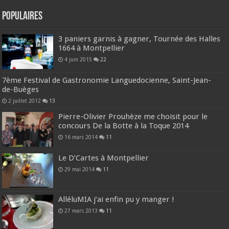
Populaires
3 paniers garnis à gagner, Tournée des Halles
1664 à Montpellier
4 juin 2015
22
7ème Festival de Gastronomie Languedocienne, Saint-Jean-
de-Buèges
2 juillet 2012
13
Pierre-Olivier Prouhèze me choisit pour le
concours De la Botte à la Toque 2014
16 mars 2014
11
Le D’Cartes à Montpellier
29 mai 2014
11
AlléluMIA j’ai enfin pu y manger !
27 mars 2013
11