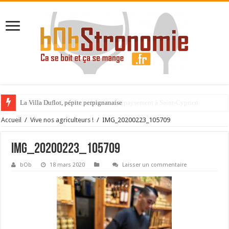
La Villa Duflot, pépite perpignanaise
Accueil
/
Vive nos agriculteurs !
/
IMG_20200223_105709
IMG_20200223_105709
bOb
18 mars 2020
Laisser un commentaire