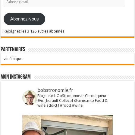
e-
mail
Abonnez-vous
Rejoignez les 3 126 autres abonnés
Partenaires
vin éthique
Mon Instagram
bobstronomie.fr
Blogueur bObStronomie.fr
Chroniqueur
@ici_herault
Collectif @aime.mtp
Food &
wine addict !
#food #wine