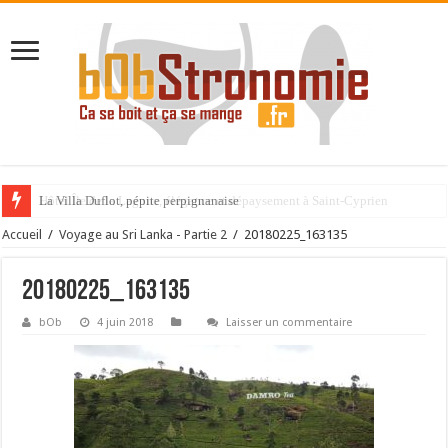
La Villa Duflot, pépite perpignanaise
Accueil
/
Voyage au Sri Lanka - Partie 2
/
20180225_163135
20180225_163135
bOb
4 juin 2018
Laisser un commentaire