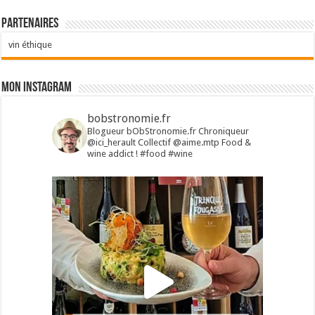
Partenaires
vin éthique
Mon Instagram
bobstronomie.fr
Blogueur bObStronomie.fr
Chroniqueur
@ici_herault
Collectif @aime.mtp
Food &
wine addict !
#food #wine