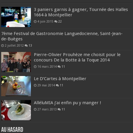
3 paniers garnis à gagner, Tournée des Halles
1664 à Montpellier
4 juin 2015
22
7ème Festival de Gastronomie Languedocienne, Saint-Jean-
de-Buèges
2 juillet 2012
13
Pierre-Olivier Prouhèze me choisit pour le
concours De la Botte à la Toque 2014
16 mars 2014
11
Le D’Cartes à Montpellier
29 mai 2014
11
AlléluMIA j’ai enfin pu y manger !
27 mars 2013
11
Au hasard