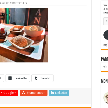
isser un commentaire
Sai
à c
nou
Ad
e-
mai
Rej
Par
vin
t
LinkedIn
Tumblr
Mon
Google +
Stumbleupon
LinkedIn