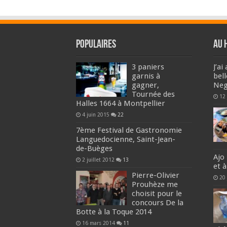
Populaires
Au 
3 paniers
J’a
garnis à
bel
gagner,
Neg
Tournée des
12
Halles 1664 à Montpellier
4 juin 2015
22
7ème Festival de Gastronomie
Languedocienne, Saint-Jean-
de-Buèges
Ajo 
2 juillet 2012
13
et 
Pierre-Olivier
20 
Prouhèze me
choisit pour le
concours De la
Botte à la Toque 2014
16 mars 2014
11