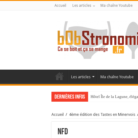
Accueil
Les articles
Ma chaîne Youtube
Les articles
Ma chaîne Youtube
Dernières infos
Hôtel Île de la Lagune, élé
La Villa Duflot, pépite perp
Accueil
/
4ème édition des Tastes en Minervois
nfd