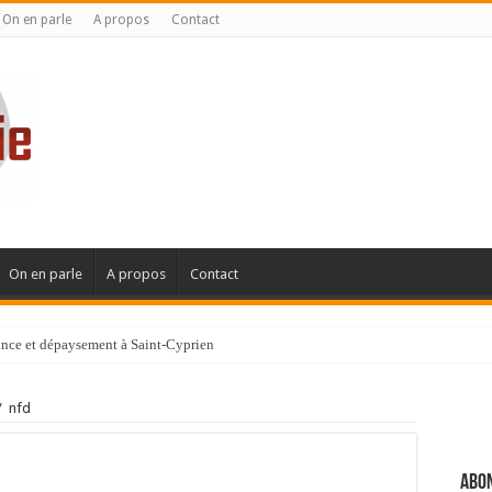
On en parle
A propos
Contact
On en parle
A propos
Contact
gance et dépaysement à Saint-Cyprien
ignanaise
/
nfd
Abon