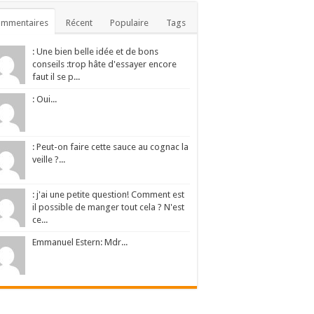
ommentaires
Récent
Populaire
Tags
: Une bien belle idée et de bons
conseils :trop hâte d'essayer encore
faut il se p...
: Oui...
: Peut-on faire cette sauce au cognac la
veille ?...
: j'ai une petite question! Comment est
il possible de manger tout cela ? N'est
ce...
Emmanuel Estern: Mdr...