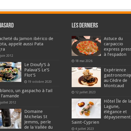
hasard
Les derniers
i acheté du Jamon ibérico de
Astuce du
lota, appelé aussi Pata
carpaccio
ra
express pres
à l’espadon
 juin 2012
18 mai 2026
Le Dioufy’S à
Palava’S Le’S
Expérience
Flot’S
gastronomiq
au Cèdre de
19 octobre 2020
Montcaud
blanco, un gaspacho à l’ail
12 juillet 2023
à l’amande
Hôtel Île de l
juillet 2012
Lagune,
Domaine
élégance et
Michelas St
dépaysement
Jemms, perle
Saint-Cyprien
de la Vallée du
4 juillet 2023