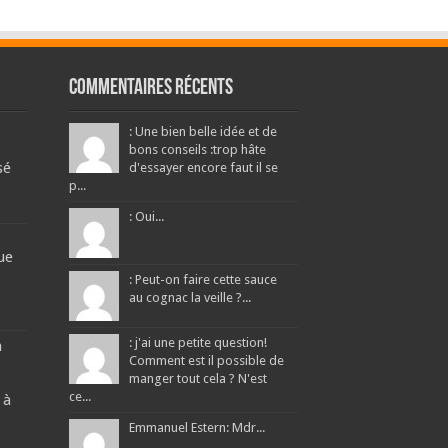
Commentaires récents
: Une bien belle idée et de
bons conseils :trop hâte
sé
d'essayer encore faut il se
p...
: Oui...
ue
: Peut-on faire cette sauce
au cognac la veille ?...
: j'ai une petite question!
a
Comment est il possible de
manger tout cela ? N'est
ce...
 à
Emmanuel Estern: Mdr...