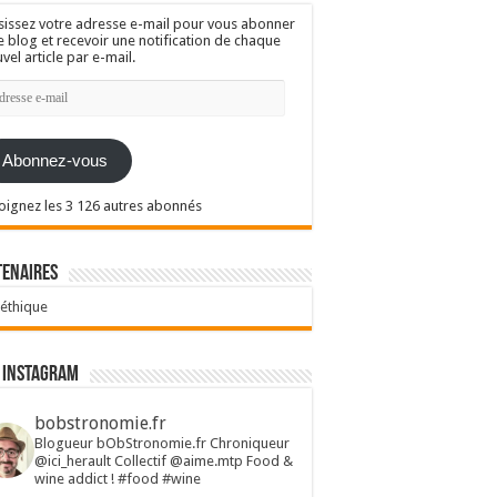
sissez votre adresse e-mail pour vous abonner
e blog et recevoir une notification de chaque
vel article par e-mail.
resse
l
Abonnez-vous
oignez les 3 126 autres abonnés
tenaires
 éthique
 Instagram
bobstronomie.fr
Blogueur bObStronomie.fr
Chroniqueur
@ici_herault
Collectif @aime.mtp
Food &
wine addict !
#food #wine