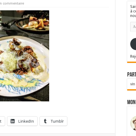
un commentaire
Sai
à c
nou
Ad
e-
mai
Rej
Par
vin
Mon
t
LinkedIn
Tumblr