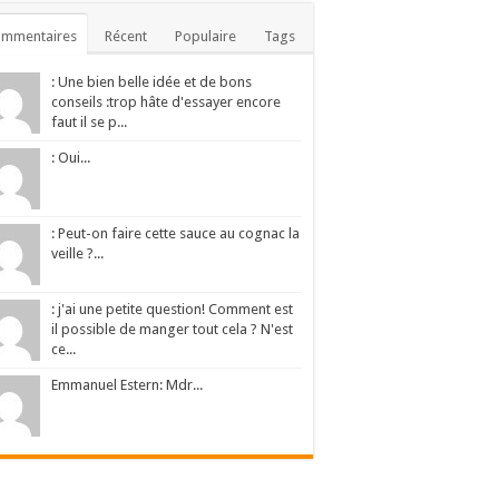
ommentaires
Récent
Populaire
Tags
: Une bien belle idée et de bons
conseils :trop hâte d'essayer encore
faut il se p...
: Oui...
: Peut-on faire cette sauce au cognac la
veille ?...
: j'ai une petite question! Comment est
il possible de manger tout cela ? N'est
ce...
Emmanuel Estern: Mdr...