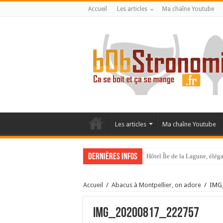
Accueil
Les articles
Ma chaîne Youtube
Les articles
Ma chaîne Youtube
Dernières infos
Hôtel Île de la Lagune, élé
La Villa Duflot, pépite perp
Accueil
/
Abacus à Montpellier, on adore
/
IMG
IMG_20200817_222757