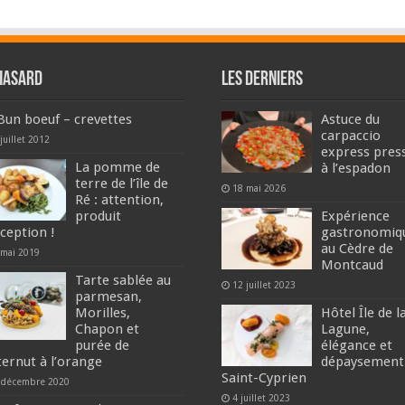
hasard
Les derniers
Bun boeuf – crevettes
Astuce du
carpaccio
juillet 2012
express pres
La pomme de
à l’espadon
terre de l’île de
18 mai 2026
Ré : attention,
produit
Expérience
xception !
gastronomiq
au Cèdre de
 mai 2019
Montcaud
Tarte sablée au
12 juillet 2023
parmesan,
Morilles,
Hôtel Île de l
Chapon et
Lagune,
purée de
élégance et
ternut à l’orange
dépaysement
Saint-Cyprien
 décembre 2020
4 juillet 2023