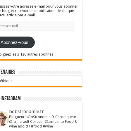
sissez votre adresse e-mail pour vous abonner
e blog et recevoir une notification de chaque
vel article par e-mail.
resse
l
Abonnez-vous
oignez les 3 126 autres abonnés
tenaires
 éthique
 Instagram
bobstronomie.fr
Blogueur bObStronomie.fr
Chroniqueur
@ici_herault
Collectif @aime.mtp
Food &
wine addict !
#food #wine