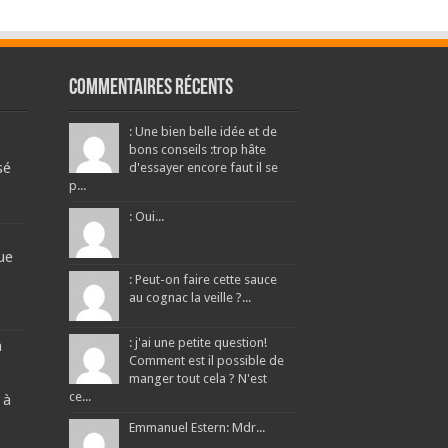
Commentaires récents
: Une bien belle idée et de
bons conseils :trop hâte
sé
d'essayer encore faut il se
p...
: Oui...
ue
: Peut-on faire cette sauce
au cognac la veille ?...
: j'ai une petite question!
a
Comment est il possible de
manger tout cela ? N'est
ce...
 à
Emmanuel Estern: Mdr...