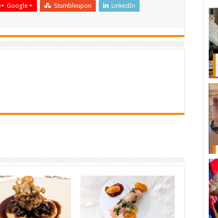
Google +
Stumbleupon
LinkedIn