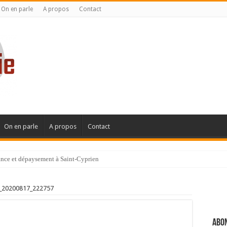
On en parle
A propos
Contact
On en parle
A propos
Contact
gance et dépaysement à Saint-Cyprien
ignanaise
_20200817_222757
Abon