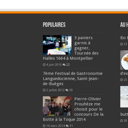
Populaires
Au 
3 paniers
Bo 
garnis à
23 
gagner,
Tournée des
Halles 1664 à Montpellier
4 juin 2015
22
7ème Festival de Gastronomie
d’e
Languedocienne, Saint-Jean-
25
de-Buèges
2 juillet 2012
13
Pierre-Olivier
Prouhèze me
choisit pour le
concours De la
but
Botte à la Toque 2014
28
16 mars 2014
11