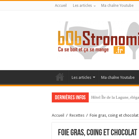
Accueil
Les articles
Ma chaîne Youtube
Les articles
Ma chaîne Youtube
Dernières infos
Hôtel Île de la Lagune, élé
La Villa Duflot, pépite perp
Accueil
/
Recettes
/
Foie gras, coing et chocolat
Foie gras, coing et chocolat