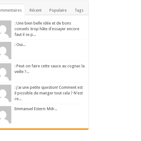
ommentaires
Récent
Populaire
Tags
: Une bien belle idée et de bons
conseils :trop hâte d'essayer encore
faut il se p...
: Oui...
: Peut-on faire cette sauce au cognac la
veille ?...
: j'ai une petite question! Comment est
il possible de manger tout cela ? N'est
ce...
Emmanuel Estern: Mdr...