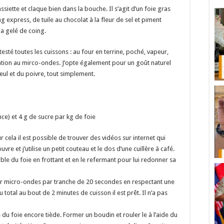
ssiette et claque bien dans la bouche. Il s’agit d’un foie gras
express, de tuile au chocolat à la fleur de sel et piment
la gelé de coing.
esté toutes les cuissons : au four en terrine, poché, vapeur,
aration au mirco-ondes. J’opte également pour un goût naturel
eul et du poivre, tout simplement.
nce) et 4 g de sucre par kg de foie
 cela il est possible de trouver des vidéos sur internet qui
vre et j’utilise un petit couteau et le dos d’une cuillère à café.
emble du foie en frottant et en le refermant pour lui redonner sa
four micro-ondes par tranche de 20 secondes en respectant une
otal au bout de 2 minutes de cuisson il est prêt. Il n’a pas
 du foie encore tiède. Former un boudin et rouler le à l’aide du