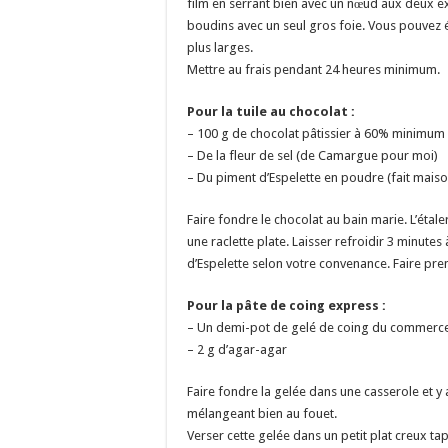
film en serrant bien avec un nœud aux deux ex
boudins avec un seul gros foie. Vous pouvez 
plus larges.
Mettre au frais pendant 24 heures minimum.
Pour la tuile au chocolat :
– 100 g de chocolat pâtissier à 60% minimum
– De la fleur de sel (de Camargue pour moi)
– Du piment d’Espelette en poudre (fait mais
Faire fondre le chocolat au bain marie. L’étal
une raclette plate. Laisser refroidir 3 minutes
d’Espelette selon votre convenance. Faire pre
Pour la pâte de coing express :
– Un demi-pot de gelé de coing du commerc
– 2 g d’agar-agar
Faire fondre la gelée dans une casserole et y 
mélangeant bien au fouet.
Verser cette gelée dans un petit plat creux tapi