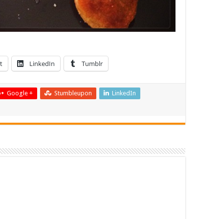
t
LinkedIn
Tumblr
Google +
Stumbleupon
LinkedIn