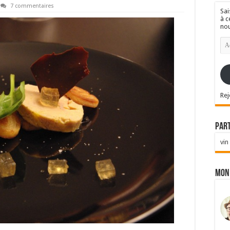
7 commentaires
Sai
à c
nou
Ad
e-
mai
Rej
Par
vin
Mon