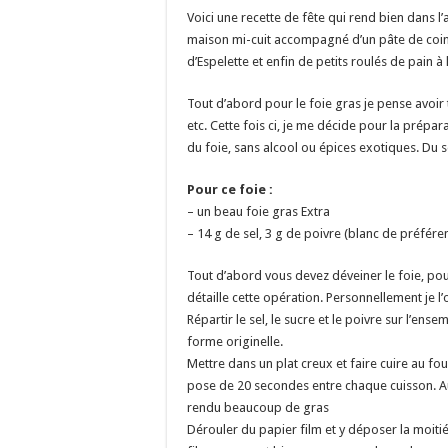
Voici une recette de fête qui rend bien dans l’a
maison mi-cuit accompagné d’un pâte de coing 
d’Espelette et enfin de petits roulés de pain à 
Tout d’abord pour le foie gras je pense avoir t
etc. Cette fois ci, je me décide pour la prép
du foie, sans alcool ou épices exotiques. Du s
Pour ce foie :
– un beau foie gras Extra
– 14 g de sel, 3 g de poivre (blanc de préfére
Tout d’abord vous devez déveiner le foie, pour
détaille cette opération. Personnellement je l’ou
Répartir le sel, le sucre et le poivre sur l’ens
forme originelle.
Mettre dans un plat creux et faire cuire au 
pose de 20 secondes entre chaque cuisson. Au t
rendu beaucoup de gras
Dérouler du papier film et y déposer la moitié