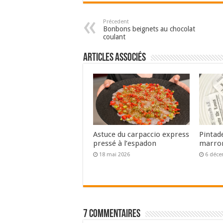
Précedent
Bonbons beignets au chocolat
coulant
Articles associés
Astuce du carpaccio express
Pintad
pressé à l’espadon
marron
18 mai 2026
6 déce
7 commentaires