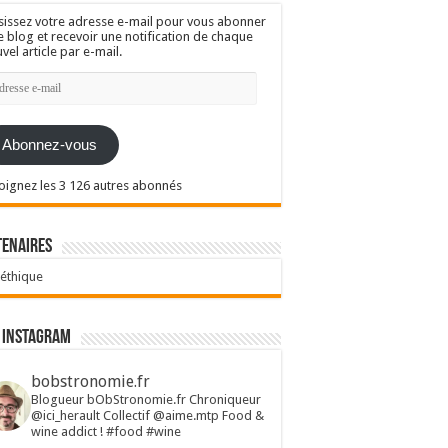
sissez votre adresse e-mail pour vous abonner
e blog et recevoir une notification de chaque
vel article par e-mail.
resse
l
Abonnez-vous
oignez les 3 126 autres abonnés
tenaires
 éthique
 Instagram
bobstronomie.fr
Blogueur bObStronomie.fr
Chroniqueur
@ici_herault
Collectif @aime.mtp
Food &
wine addict !
#food #wine