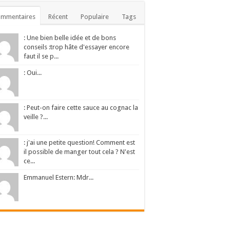
ommentaires
Récent
Populaire
Tags
: Une bien belle idée et de bons
conseils :trop hâte d'essayer encore
faut il se p...
: Oui...
: Peut-on faire cette sauce au cognac la
veille ?...
: j'ai une petite question! Comment est
il possible de manger tout cela ? N'est
ce...
Emmanuel Estern: Mdr...