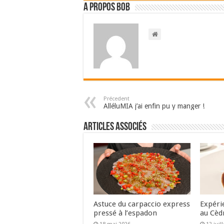
A propos bOb
Précedent
AlléluMIA j’ai enfin pu y manger !
Articles associés
Astuce du carpaccio express
Expéri
pressé à l’espadon
au Cèd