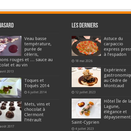
hasard
Les derniers
Veau basse
Astuce du
température,
carpaccio
purée de
express pres
cèleris,
à l’espadon
nons rouges et … sauce au
18 mai 2026
colat et au vin
Expérience
avril 2013
gastronomiq
Toques et
au Cèdre de
Toqués 2014
Montcaud
6 juillet 2014
12 juillet 2023
Hôtel Île de l
Mets, vins et
Lagune,
chocolat à
élégance et
Clermont
dépaysement
l’Hérault
Saint-Cyprien
 août 2017
4 juillet 2023