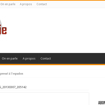
On en parle
A propos
Contact
On en parle
A propos
Contact
pressé à l’espadon
G_20130307_205142
Abon