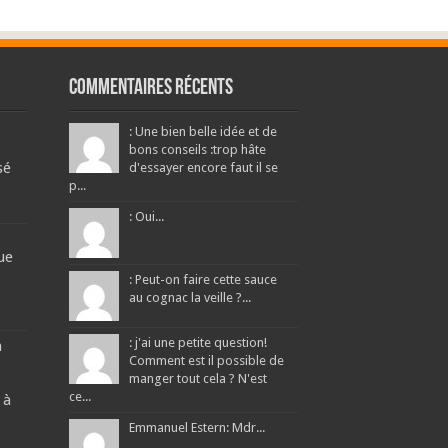
Commentaires récents
: Une bien belle idée et de
bons conseils :trop hâte
sé
d'essayer encore faut il se
p...
: Oui...
ue
: Peut-on faire cette sauce
au cognac la veille ?...
: j'ai une petite question!
a
Comment est il possible de
manger tout cela ? N'est
ce...
 à
Emmanuel Estern: Mdr...