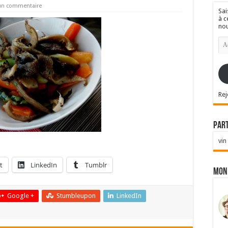
 un commentaire
Sai
à c
nou
Ad
e-
mai
Rej
Par
vin
t
LinkedIn
Tumblr
Mon
Google +
Stumbleupon
LinkedIn