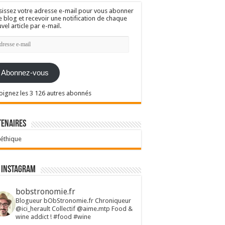
sissez votre adresse e-mail pour vous abonner
e blog et recevoir une notification de chaque
vel article par e-mail.
resse
l
Abonnez-vous
oignez les 3 126 autres abonnés
tenaires
 éthique
 Instagram
bobstronomie.fr
Blogueur bObStronomie.fr
Chroniqueur
@ici_herault
Collectif @aime.mtp
Food &
wine addict !
#food #wine