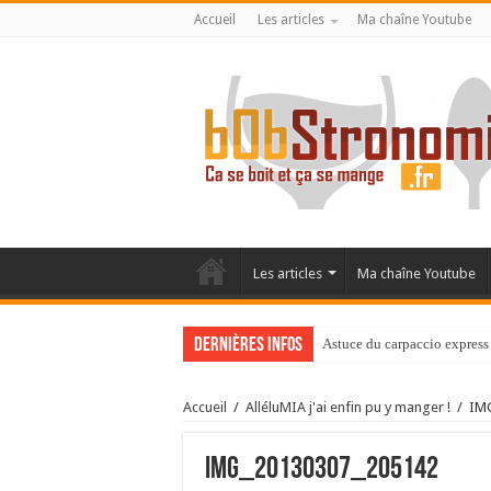
Accueil
Les articles
Ma chaîne Youtube
Les articles
Ma chaîne Youtube
Dernières infos
Astuce du carpaccio express 
Accueil
/
AlléluMIA j'ai enfin pu y manger !
/
IM
IMG_20130307_205142