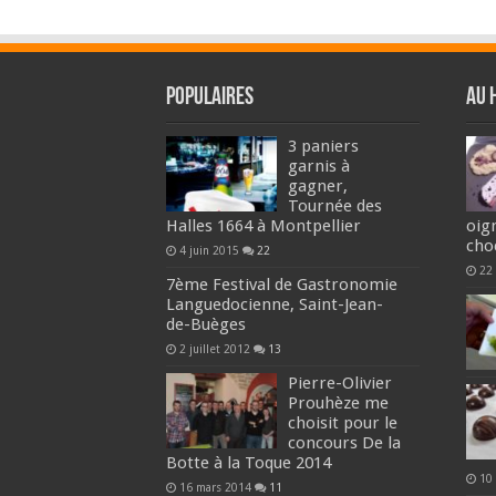
Populaires
Au 
3 paniers
garnis à
gagner,
Tournée des
Halles 1664 à Montpellier
oig
cho
4 juin 2015
22
22 
7ème Festival de Gastronomie
Languedocienne, Saint-Jean-
de-Buèges
2 juillet 2012
13
Pierre-Olivier
Prouhèze me
choisit pour le
concours De la
Botte à la Toque 2014
10
16 mars 2014
11