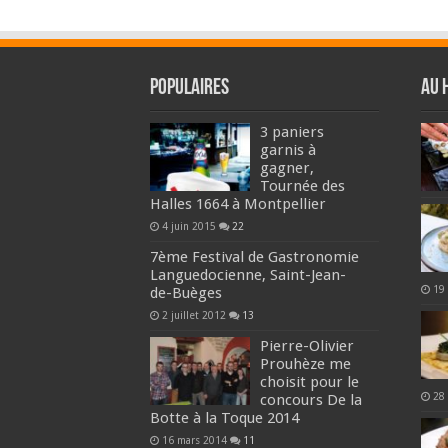
Populaires
Au 
3 paniers
garnis à
gagner,
Tournée des
Halles 1664 à Montpellier
4 juin 2015
22
7ème Festival de Gastronomie
Languedocienne, Saint-Jean-
19
de-Buèges
2 juillet 2012
13
Pierre-Olivier
Prouhèze me
choisit pour le
28
concours De la
Botte à la Toque 2014
16 mars 2014
11