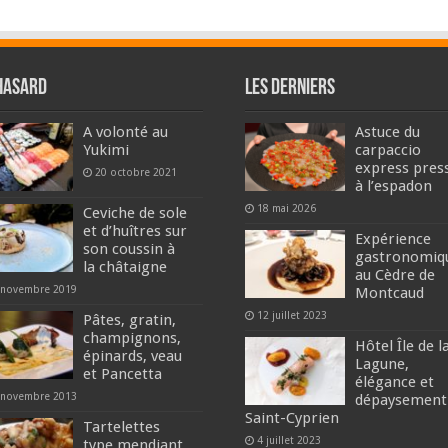
hasard
Les derniers
A volonté au
Astuce du
Yukimi
carpaccio
express pres
20 octobre 2021
à l’espadon
18 mai 2026
Ceviche de sole
et d’huîtres sur
Expérience
son coussin à
gastronomiq
la châtaigne
au Cèdre de
 novembre 2019
Montcaud
12 juillet 2023
Pâtes, gratin,
champignons,
Hôtel Île de l
épinards, veau
Lagune,
et Pancetta
élégance et
 novembre 2013
dépaysement
Saint-Cyprien
Tartelettes
4 juillet 2023
type mendiant