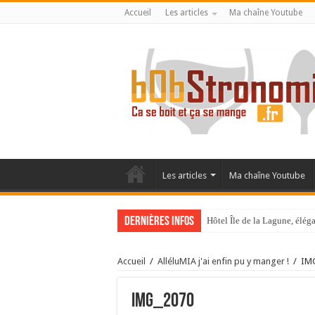
Accueil
Les articles
Ma chaîne Youtube
Les articles
Ma chaîne Youtube
Dernières infos
Hôtel Île de la Lagune, élé
Accueil
/
AlléluMIA j'ai enfin pu y manger !
/
IM
IMG_2070