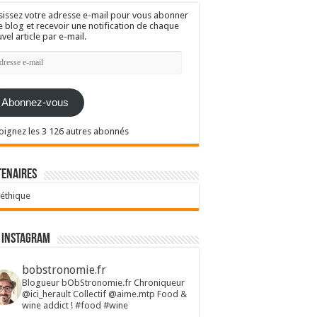
sissez votre adresse e-mail pour vous abonner
e blog et recevoir une notification de chaque
vel article par e-mail.
resse
l
Abonnez-vous
oignez les 3 126 autres abonnés
tenaires
 éthique
 Instagram
bobstronomie.fr
Blogueur bObStronomie.fr
Chroniqueur
@ici_herault
Collectif @aime.mtp
Food &
wine addict !
#food #wine