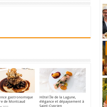
ence gastronomique
Hôtel Île de la Lagune,
re de Montcaud
élégance et dépaysement à
Saint-Cyprien
let 2023