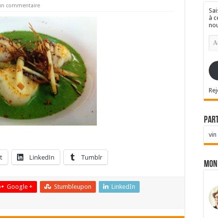
 un commentaire
Sai
à c
nou
Ad
e-
mai
Rej
Par
vin
t
LinkedIn
Tumblr
Mon
Google +
Stumbleupon
LinkedIn