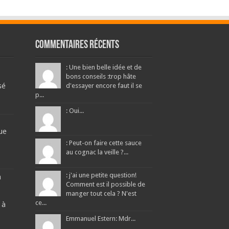
Commentaires récents
: Une bien belle idée et de
bons conseils :trop hâte
sé
d'essayer encore faut il se
p...
: Oui...
ue
: Peut-on faire cette sauce
au cognac la veille ?...
: j'ai une petite question!
a
Comment est il possible de
manger tout cela ? N'est
ce...
 à
Emmanuel Estern: Mdr...