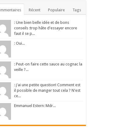
ommentaires
Récent
Populaire
Tags
: Une bien belle idée et de bons
conseils :trop hâte d'essayer encore
faut il se p...
: Oui...
: Peut-on faire cette sauce au cognac la
veille ?...
: j'ai une petite question! Comment est
il possible de manger tout cela ? N'est
ce...
Emmanuel Estern: Mdr...