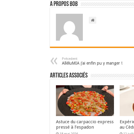
A propos bOb
Précedent
AlléluMIA j’ai enfin pu y manger !
Articles associés
Astuce du carpaccio express
Expéri
pressé à l’espadon
au Cèd
18 mai 2026
12 juil