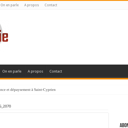
On en parle
A propos
Contact
On en parle
A propos
Contact
gance et dépaysement à Saint-Cyprien
G_2070
Abon