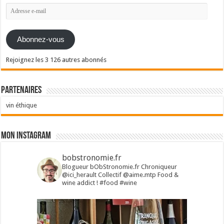
Adresse
e-
mail
Abonnez-vous
Rejoignez les 3 126 autres abonnés
Partenaires
vin éthique
Mon Instagram
bobstronomie.fr
Blogueur bObStronomie.fr
Chroniqueur
@ici_herault
Collectif @aime.mtp
Food &
wine addict !
#food #wine