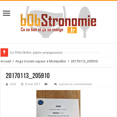
La Villa Duflot, pépite perpignanaise
Accueil
/
Anga à toute vapeur à Montpellier
/
20170113_205910
20170113_205910
bOb
8 mai 2017
Laisser un commentaire