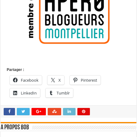
Partager :
Facebook
X
Pinterest
LinkedIn
Tumblr
A propos bOb