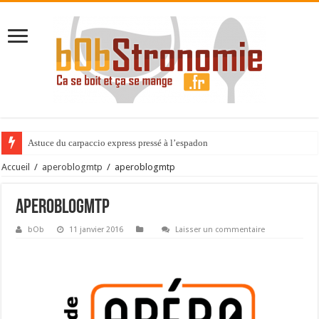
Astuce du carpaccio express pressé à l’espadon
Accueil
/
aperoblogmtp
/
aperoblogmtp
aperoblogmtp
bOb
11 janvier 2016
Laisser un commentaire