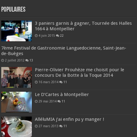
Populaires
3 paniers garnis à gagner, Tournée des Halles
1664 à Montpellier
4 juin 2015
22
7ème Festival de Gastronomie Languedocienne, Saint-Jean-
de-Buèges
2 juillet 2012
13
Pierre-Olivier Prouhèze me choisit pour le
concours De la Botte à la Toque 2014
16 mars 2014
11
Le D’Cartes à Montpellier
29 mai 2014
11
AlléluMIA j’ai enfin pu y manger !
27 mars 2013
11