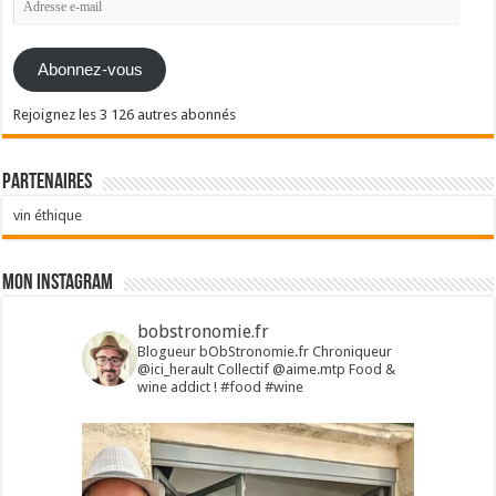
e-
mail
Abonnez-vous
Rejoignez les 3 126 autres abonnés
Partenaires
vin éthique
Mon Instagram
bobstronomie.fr
Blogueur bObStronomie.fr
Chroniqueur
@ici_herault
Collectif @aime.mtp
Food &
wine addict !
#food #wine