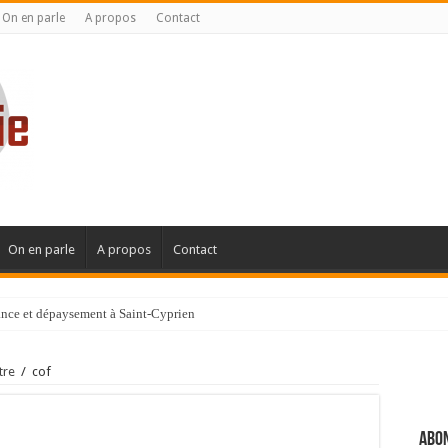
On en parle
A propos
Contact
On en parle
A propos
Contact
gance et dépaysement à Saint-Cyprien
ignanaise
tre
/
cof
Abon