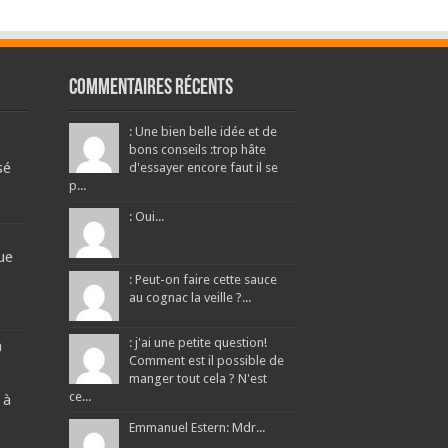
Commentaires récents
: Une bien belle idée et de
bons conseils :trop hâte
sé
d'essayer encore faut il se
p...
: Oui...
ue
: Peut-on faire cette sauce
au cognac la veille ?...
: j'ai une petite question!
a
Comment est il possible de
manger tout cela ? N'est
ce...
 à
Emmanuel Estern: Mdr...