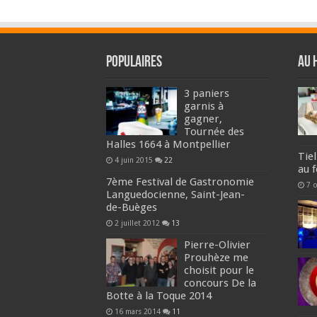
Populaires
Au 
3 paniers
garnis à
gagner,
Tournée des
Halles 1664 à Montpellier
Tiel
4 juin 2015
22
au f
7ème Festival de Gastronomie
7 
Languedocienne, Saint-Jean-
de-Buèges
2 juillet 2012
13
Pierre-Olivier
Prouhèze me
choisit pour le
concours De la
Botte à la Toque 2014
16 mars 2014
11