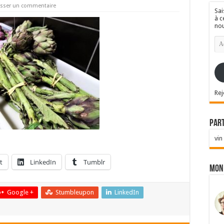
isser un commentaire
Sai
à c
nou
Ad
e-
mai
Rej
Par
vin
t
LinkedIn
Tumblr
Mon
Google +
Stumbleupon
LinkedIn