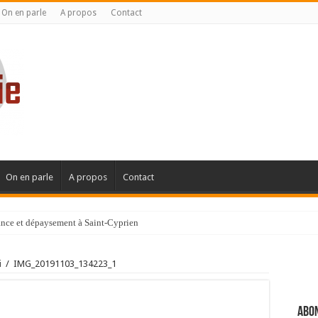
On en parle
A propos
Contact
On en parle
A propos
Contact
gance et dépaysement à Saint-Cyprien
ignanaise
i
/
IMG_20191103_134223_1
Abon