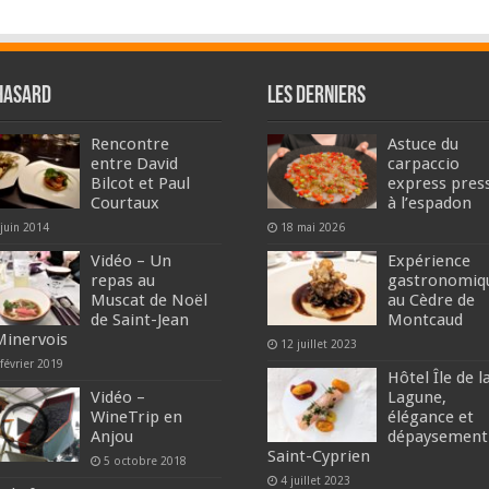
hasard
Les derniers
Rencontre
Astuce du
entre David
carpaccio
Bilcot et Paul
express pres
Courtaux
à l’espadon
 juin 2014
18 mai 2026
Vidéo – Un
Expérience
repas au
gastronomiq
Muscat de Noël
au Cèdre de
de Saint-Jean
Montcaud
Minervois
12 juillet 2023
février 2019
Hôtel Île de l
Vidéo –
Lagune,
WineTrip en
élégance et
Anjou
dépaysement
Saint-Cyprien
5 octobre 2018
4 juillet 2023