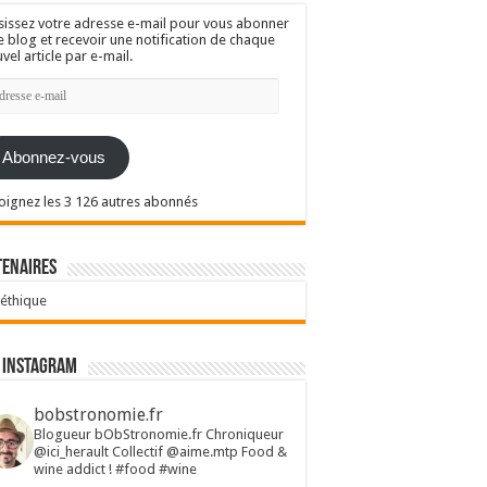
sissez votre adresse e-mail pour vous abonner
e blog et recevoir une notification de chaque
vel article par e-mail.
resse
l
Abonnez-vous
oignez les 3 126 autres abonnés
tenaires
 éthique
 Instagram
bobstronomie.fr
Blogueur bObStronomie.fr
Chroniqueur
@ici_herault
Collectif @aime.mtp
Food &
wine addict !
#food #wine