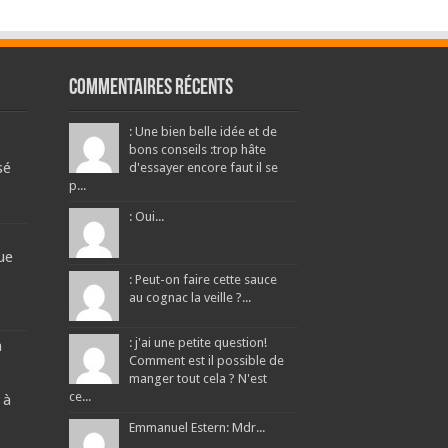
Commentaires récents
: Une bien belle idée et de
bons conseils :trop hâte
sé
d'essayer encore faut il se
p...
: Oui...
ue
: Peut-on faire cette sauce
au cognac la veille ?...
: j'ai une petite question!
a
Comment est il possible de
manger tout cela ? N'est
ce...
 à
Emmanuel Estern: Mdr...