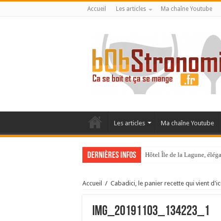
Accueil
Les articles
Ma chaîne Youtube
Les articles
Ma chaîne Youtube
Dernières infos
Hôtel Île de la Lagune, élé
La Villa Duflot, pépite perp
Accueil
/
Cabadici, le panier recette qui vient d'ic
IMG_20191103_134223_1