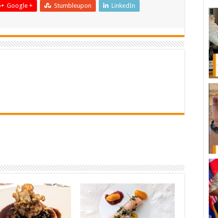
Google +
Stumbleupon
LinkedIn