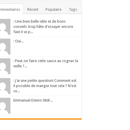
ommentaires
Récent
Populaire
Tags
: Une bien belle idée et de bons
conseils :trop hâte d'essayer encore
faut il se p...
: Oui...
: Peut-on faire cette sauce au cognac la
veille ?...
: j'ai une petite question! Comment est
il possible de manger tout cela ? N'est
ce...
Emmanuel Estern: Mdr...