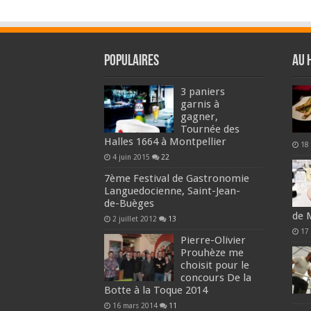
Populaires
Au 
3 paniers
garnis à
gagner,
Tournée des
Halles 1664 à Montpellier
18
4 juin 2015
22
7ème Festival de Gastronomie
Languedocienne, Saint-Jean-
de-Buèges
de 
2 juillet 2012
13
17 
Pierre-Olivier
Prouhèze me
choisit pour le
concours De la
Botte à la Toque 2014
16 mars 2014
11