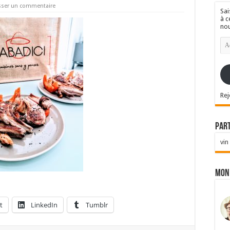
sser un commentaire
Sai
à c
nou
Ad
e-
mai
Rej
Par
vin
Mon
t
LinkedIn
Tumblr