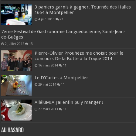
3 paniers garnis à gagner, Tournée des Halles
1664 à Montpellier
4 juin 2015
22
7ème Festival de Gastronomie Languedocienne, Saint-Jean-
de-Buèges
2 juillet 2012
13
Pierre-Olivier Prouhèze me choisit pour le
concours De la Botte à la Toque 2014
16 mars 2014
11
Le D’Cartes à Montpellier
29 mai 2014
11
AlléluMIA j’ai enfin pu y manger !
27 mars 2013
11
Au hasard