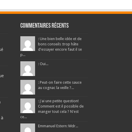
Commentaires récents
: Une bien belle idée et de
bons conseils :trop hâte
sé
d'essayer encore faut il se
p...
: Oui...
ue
: Peut-on faire cette sauce
au cognac la veille ?...
: j'ai une petite question!
a
Comment est il possible de
manger tout cela ? N'est
ce...
 à
Emmanuel Estern: Mdr...