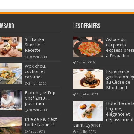
hasard
Les derniers
Sri Lanka
Astuce du
Sunrise –
carpaccio
Recette
express pres
à l’espadon
20 avril 2018
18 mai 2026
Wok chou,
cochon et
Expérience
caramel
gastronomiq
au Cèdre de
21 juin 2020
Montcaud
Florent, le Top
12 juillet 2023
Chef 2013 …
pour moi
Hôtel Île de l
Lagune,
30 avril 2013
élégance et
L’Île de Ré, c’est
dépaysement
toute l’année !
Saint-Cyprien
4 août 2019
4 juillet 2023