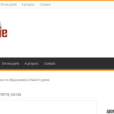
On en parle
A propos
Contact
On en parle
A propos
Contact
gance et dépaysement à Saint-Cyprien
ignanaise
70719_132120
Abon