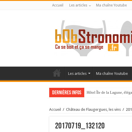
Accueil
Les articles
Ma chaîne Youtube
Les articles
Ma chaîne Youtube
Dernières infos
Hôtel Île de la Lagune, élé
La Villa Duflot, pépite perp
Accueil
/
Château de Flaugergues, les vins
/
201
20170719_132120