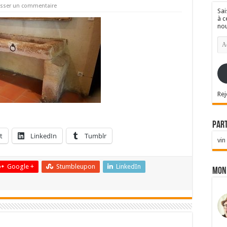
isser un commentaire
Sai
à c
nou
Ad
e-
mai
Rej
Par
t
LinkedIn
Tumblr
vin
Google +
Stumbleupon
LinkedIn
Mon