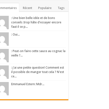
ommentaires
Récent
Populaire
Tags
: Une bien belle idée et de bons
conseils :trop hâte d'essayer encore
faut il se p...
: Oui...
: Peut-on faire cette sauce au cognac la
veille ?...
: j'ai une petite question! Comment est
il possible de manger tout cela ? N'est
ce...
Emmanuel Estern: Mdr...