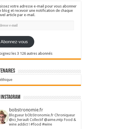
sissez votre adresse e-mail pour vous abonner
e blog et recevoir une notification de chaque
vel article par e-mail.
resse
l
Abonnez-vous
oignez les 3 126 autres abonnés
tenaires
 éthique
 Instagram
bobstronomie.fr
Blogueur bObStronomie.fr
Chroniqueur
@ici_herault
Collectif @aime.mtp
Food &
wine addict !
#food #wine