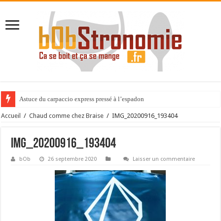
Astuce du carpaccio express pressé à l’espadon
Accueil
/
Chaud comme chez Braise
/
IMG_20200916_193404
IMG_20200916_193404
bOb
26 septembre 2020
Laisser un commentaire