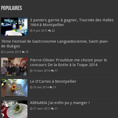
Populaires
3 paniers garnis à gagner, Tournée des Halles
1664 à Montpellier
4 juin 2015
22
7ème Festival de Gastronomie Languedocienne, Saint-Jean-
de-Buèges
2 juillet 2012
13
Pierre-Olivier Prouhèze me choisit pour le
concours De la Botte à la Toque 2014
16 mars 2014
11
Le D’Cartes à Montpellier
29 mai 2014
11
AlléluMIA j’ai enfin pu y manger !
27 mars 2013
11