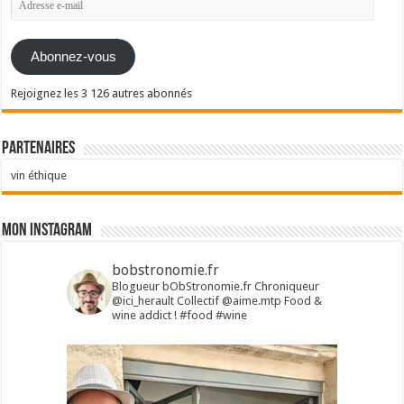
e-
mail
Abonnez-vous
Rejoignez les 3 126 autres abonnés
Partenaires
vin éthique
Mon Instagram
bobstronomie.fr
Blogueur bObStronomie.fr
Chroniqueur
@ici_herault
Collectif @aime.mtp
Food &
wine addict !
#food #wine