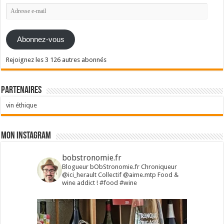
Adresse
e-
mail
Abonnez-vous
Rejoignez les 3 126 autres abonnés
Partenaires
vin éthique
Mon Instagram
bobstronomie.fr
Blogueur bObStronomie.fr
Chroniqueur
@ici_herault
Collectif @aime.mtp
Food &
wine addict !
#food #wine