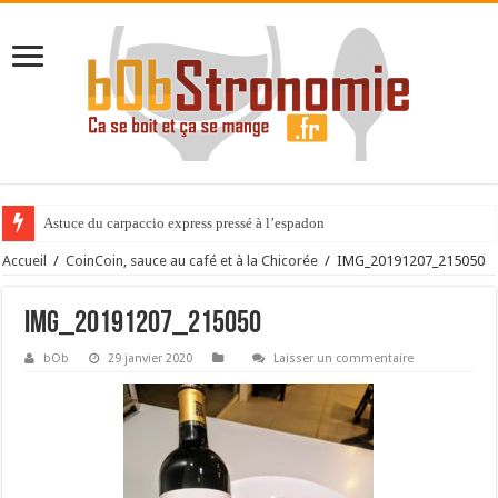
Astuce du carpaccio express pressé à l’espadon
Accueil
/
CoinCoin, sauce au café et à la Chicorée
/
IMG_20191207_215050
IMG_20191207_215050
bOb
29 janvier 2020
Laisser un commentaire