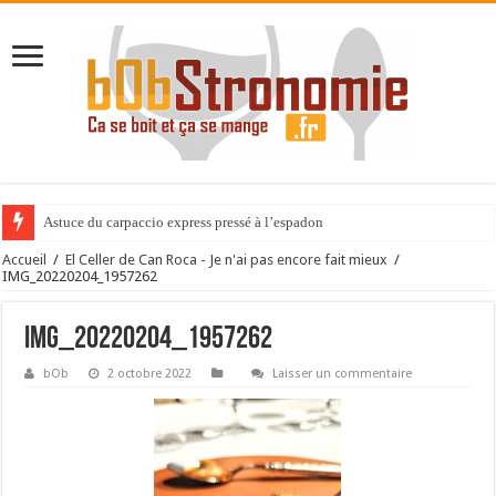
Astuce du carpaccio express pressé à l’espadon
Accueil
/
El Celler de Can Roca - Je n'ai pas encore fait mieux
/
IMG_20220204_1957262
IMG_20220204_1957262
bOb
2 octobre 2022
Laisser un commentaire