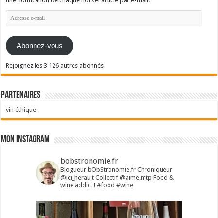
une notification de chaque nouvel article par e-mail.
Adresse
e-
mail
Abonnez-vous
Rejoignez les 3 126 autres abonnés
Partenaires
vin éthique
Mon Instagram
bobstronomie.fr
Blogueur bObStronomie.fr
Chroniqueur
@ici_herault
Collectif @aime.mtp
Food &
wine addict !
#food #wine