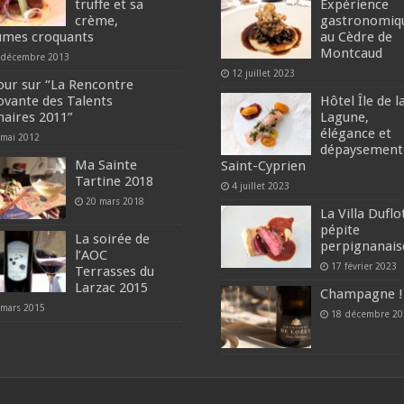
truffe et sa
Expérience
crème,
gastronomiq
umes croquants
au Cèdre de
Montcaud
 décembre 2013
12 juillet 2023
our sur “La Rencontre
ovante des Talents
Hôtel Île de l
inaires 2011”
Lagune,
élégance et
 mai 2012
dépaysement
Ma Sainte
Saint-Cyprien
Tartine 2018
4 juillet 2023
20 mars 2018
La Villa Duflo
pépite
La soirée de
perpignanais
l’AOC
17 février 2023
Terrasses du
Larzac 2015
Champagne !
 mars 2015
18 décembre 20