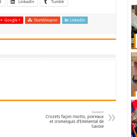
t
LinkedIn
Tumblr
Google +
Stumbleupon
LinkedIn
Suivant
Crozets façon risotto, poireaux
et cromesquis d’Emmental de
Savoie