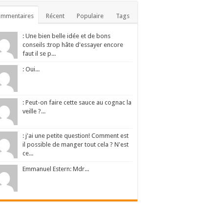
ommentaires
Récent
Populaire
Tags
: Une bien belle idée et de bons
conseils :trop hâte d'essayer encore
faut il se p...
: Oui...
: Peut-on faire cette sauce au cognac la
veille ?...
: j'ai une petite question! Comment est
il possible de manger tout cela ? N'est
ce...
Emmanuel Estern: Mdr...