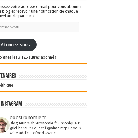
sissez votre adresse e-mail pour vous abonner
e blog et recevoir une notification de chaque
vel article par e-mail.
resse
l
Abonnez-vous
oignez les 3 126 autres abonnés
tenaires
 éthique
 Instagram
bobstronomie.fr
Blogueur bObStronomie.fr
Chroniqueur
@ici_herault
Collectif @aime.mtp
Food &
wine addict !
#food #wine