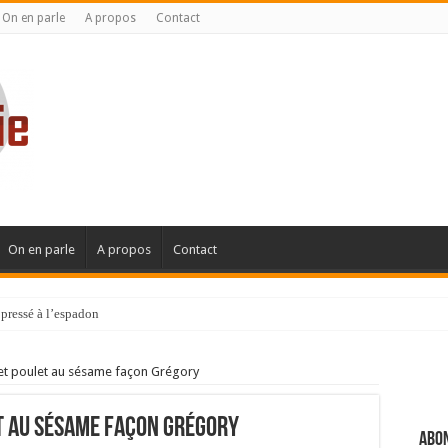
On en parle
A propos
Contact
On en parle
A propos
Contact
pressé à l’espadon
 et poulet au sésame façon Grégory
t au sésame façon Grégory
Abon