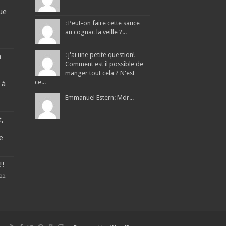
ue
: Peut-on faire cette sauce
au cognac la veille ?...
: j'ai une petite question!
a
Comment est il possible de
manger tout cela ? N'est
ce...
 à
Emmanuel Estern: Mdr...
t,
e
!!
22