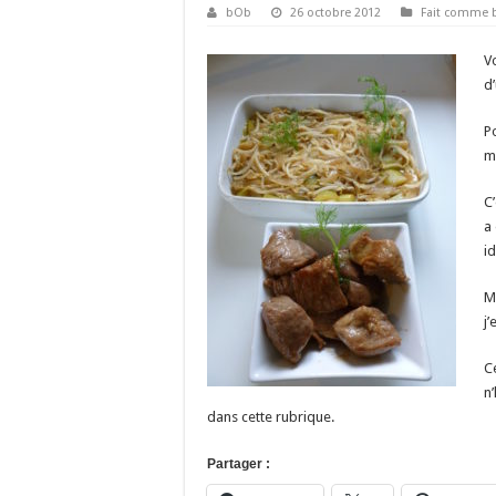
bOb
26 octobre 2012
Fait comme
V
d’
P
m
C’
a
i
M
j
Ce
n
dans cette rubrique.
Partager :