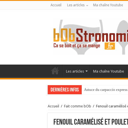
Accueil
Les articles
Ma chaîne Youtube
Les articles
Ma chaîne Youtube
Dernières infos
Astuce du carpaccio express 
Accueil
/
Fait comme bOb
/
Fenouil caramélisé
Fenouil caramélisé et poule