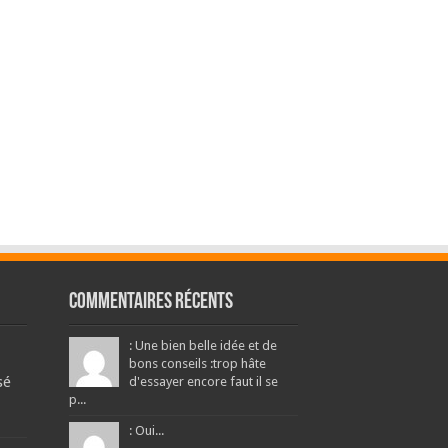
Commentaires récents
: Une bien belle idée et de
bons conseils :trop hâte
sé
d'essayer encore faut il se
p...
: Oui...