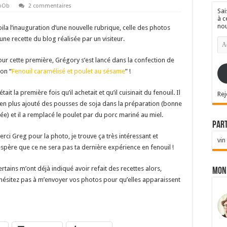
 bOb
2 commentaires
Sai
à c
nou
oila l’inauguration d’une nouvelle rubrique, celle des photos
une recette du blog réalisée par un visiteur.
Ad
e-
mai
our cette première, Grégory s’est lancé dans la confection de
on “
Fenouil caramélisé et poulet au sésame
” !
était la première fois qu’il achetait et qu’il cuisinait du fenouil. Il
Rej
 en plus ajouté des pousses de soja dans la préparation (bonne
dée) et il a remplacé le poulet par du porc mariné au miel.
Par
erci Greg pour la photo, je trouve ça très intéressant et
vin
’espère que ce ne sera pas ta dernière expérience en fenouil !
rtains m’ont déjà indiqué avoir refait des recettes alors,
Mon
’hésitez pas à m’envoyer vos photos pour qu’elles apparaissent