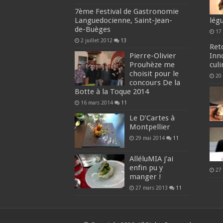
7ème Festival de Gastronomie
Languedocienne, Saint-Jean-
lég
de-Buèges
17
2 juillet 2012
13
Ret
Pierre-Olivier
Inn
Prouhèze me
cul
choisit pour le
20
concours De la
Botte à la Toque 2014
16 mars 2014
11
Le D’Cartes à
Montpellier
29 mai 2014
11
AlléluMIA j’ai
enfin pu y
27
manger !
27 mars 2013
11