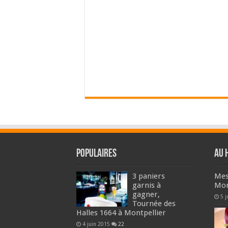
Populaires
Au 
3 paniers
Mes
garnis à
Mon
gagner,
5 j
Tournée des
Halles 1664 à Montpellier
4 juin 2015
22