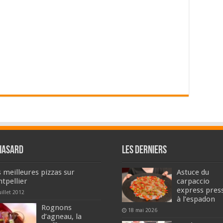
hasard
Les derniers
 meilleures pizzas sur
Astuce du
tpellier
carpaccio
express pres
uillet 2012
à l’espadon
Rognons
18 mai 2026
d’agneau, la