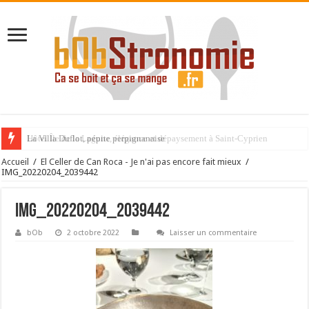
La Villa Duflot, pépite perpignanaise
Accueil
/
El Celler de Can Roca - Je n'ai pas encore fait mieux
/
IMG_20220204_2039442
IMG_20220204_2039442
bOb
2 octobre 2022
Laisser un commentaire