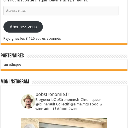
une notification de chaque nouvel article par e-mail.
Adresse
e-
mail
Abonnez-vous
Rejoignez les 3 126 autres abonnés
Partenaires
vin éthique
Mon Instagram
bobstronomie.fr
Blogueur bObStronomie.fr
Chroniqueur
@ici_herault
Collectif @aime.mtp
Food &
wine addict !
#food #wine