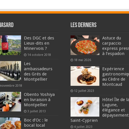
hasard
Les derniers
Des DGC et des
Astuce du
Lieux-dits en
carpaccio
Minervois ?
express pres
à l’espadon
14 octobre 2018
18 mai 2026
Les
ambassadeurs
Expérience
des Grés de
gastronomiq
Montpellier
au Cèdre de
Montcaud
 novembre 2018
12 juillet 2023
Obento Yoshiya
en livraison à
Hôtel Île de l
Montpellier
Lagune,
élégance et
3 juillet 2013
dépaysement
Boc d’Oc : le
Saint-Cyprien
bocal local
4 juillet 2023