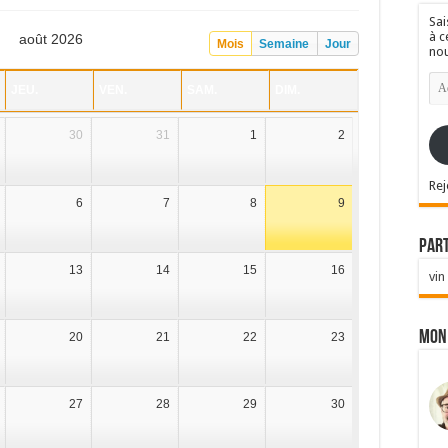
Sai
à c
août 2026
Mois
Semaine
Jour
nou
Ad
JEU.
VEN.
SAM.
DIM.
e-
mai
30
31
1
2
Rej
6
7
8
9
Par
13
14
15
16
vin
Mon
20
21
22
23
27
28
29
30