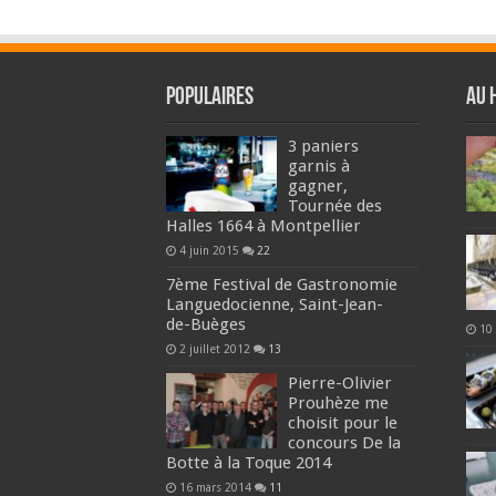
Populaires
Au 
3 paniers
garnis à
gagner,
Tournée des
Halles 1664 à Montpellier
4 juin 2015
22
7ème Festival de Gastronomie
Languedocienne, Saint-Jean-
de-Buèges
10
2 juillet 2012
13
Pierre-Olivier
Prouhèze me
choisit pour le
concours De la
Botte à la Toque 2014
16 mars 2014
11