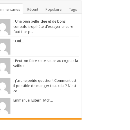
ommentaires
Récent
Populaire
Tags
: Une bien belle idée et de bons
conseils :trop hâte d'essayer encore
faut il se p...
: Oui...
: Peut-on faire cette sauce au cognac la
veille ?...
: j'ai une petite question! Comment est
il possible de manger tout cela ? N'est
ce...
Emmanuel Estern: Mdr...