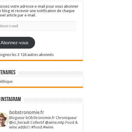
sissez votre adresse e-mail pour vous abonner
e blog et recevoir une notification de chaque
vel article par e-mail.
resse
l
Abonnez-vous
oignez les 3 126 autres abonnés
tenaires
 éthique
 Instagram
bobstronomie.fr
Blogueur bObStronomie.fr
Chroniqueur
@ici_herault
Collectif @aime.mtp
Food &
wine addict !
#food #wine