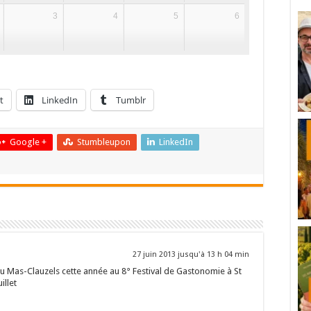
3
4
5
6
t
LinkedIn
Tumblr
Google +
Stumbleupon
LinkedIn
27 juin 2013 jusqu'à 13 h 04 min
du Mas-Clauzels cette année au 8° Festival de Gastonomie à St
illet