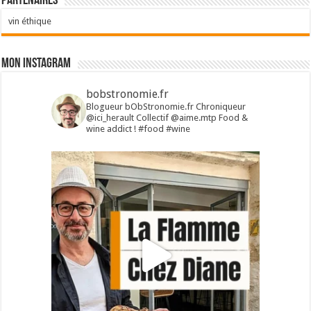
Partenaires
vin éthique
Mon Instagram
bobstronomie.fr
Blogueur bObStronomie.fr
Chroniqueur
@ici_herault
Collectif @aime.mtp
Food &
wine addict !
#food #wine