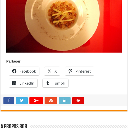
Partager :
Facebook
X
Pinterest
LinkedIn
Tumblr
A propos bOb