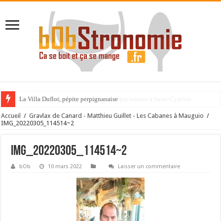
La Villa Duflot, pépite perpignanaise
Accueil
/
Gravlax de Canard - Matthieu Guillet - Les Cabanes à Mauguio
/
IMG_20220305_114514~2
IMG_20220305_114514~2
bOb
10 mars 2022
Laisser un commentaire