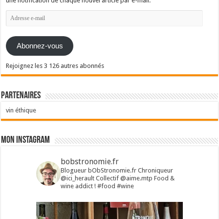
une notification de chaque nouvel article par e-mail.
Adresse
e-
mail
Abonnez-vous
Rejoignez les 3 126 autres abonnés
Partenaires
vin éthique
Mon Instagram
bobstronomie.fr
Blogueur bObStronomie.fr
Chroniqueur
@ici_herault
Collectif @aime.mtp
Food &
wine addict !
#food #wine