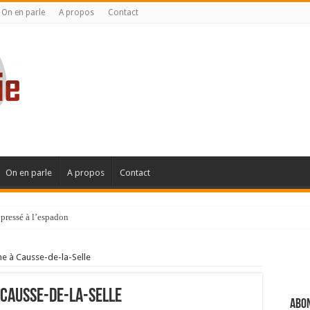
On en parle
A propos
Contact
On en parle
A propos
Contact
pressé à l’espadon
ne à Causse-de-la-Selle
 Causse-de-la-Selle
Abon