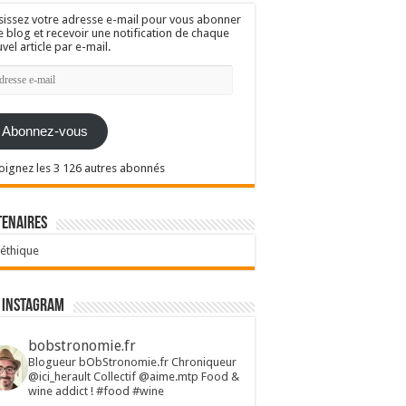
sissez votre adresse e-mail pour vous abonner
e blog et recevoir une notification de chaque
vel article par e-mail.
resse
l
Abonnez-vous
oignez les 3 126 autres abonnés
tenaires
 éthique
 Instagram
bobstronomie.fr
Blogueur bObStronomie.fr
Chroniqueur
@ici_herault
Collectif @aime.mtp
Food &
wine addict !
#food #wine