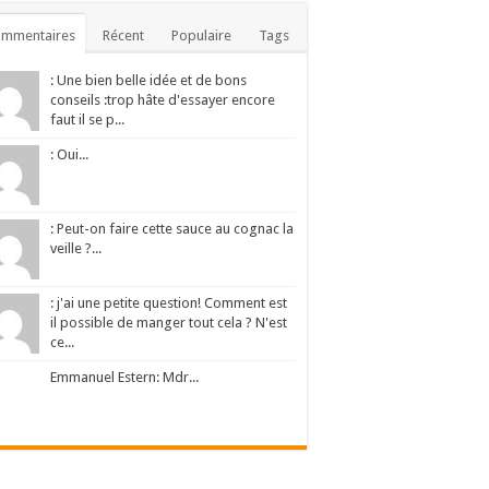
ommentaires
Récent
Populaire
Tags
: Une bien belle idée et de bons
conseils :trop hâte d'essayer encore
faut il se p...
: Oui...
: Peut-on faire cette sauce au cognac la
veille ?...
: j'ai une petite question! Comment est
il possible de manger tout cela ? N'est
ce...
Emmanuel Estern: Mdr...