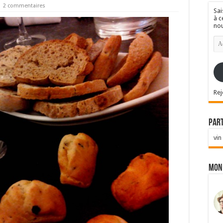
2 commentaires
Sai
à c
nou
Ad
e-
mai
Rej
Par
vin
Mon