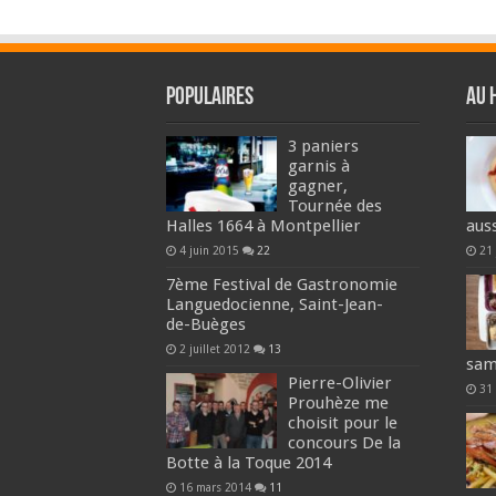
Populaires
Au 
3 paniers
garnis à
gagner,
Tournée des
Halles 1664 à Montpellier
aus
4 juin 2015
22
21
7ème Festival de Gastronomie
Languedocienne, Saint-Jean-
de-Buèges
2 juillet 2012
13
sam
Pierre-Olivier
31
Prouhèze me
choisit pour le
concours De la
Botte à la Toque 2014
16 mars 2014
11