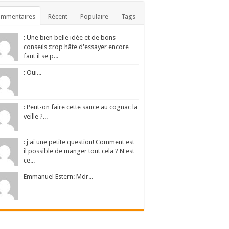
ommentaires
Récent
Populaire
Tags
: Une bien belle idée et de bons
conseils :trop hâte d'essayer encore
faut il se p...
: Oui...
: Peut-on faire cette sauce au cognac la
veille ?...
: j'ai une petite question! Comment est
il possible de manger tout cela ? N'est
ce...
Emmanuel Estern: Mdr...