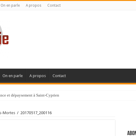
On en parle
A propos
Contact
On en parle
A propos
Contact
gance et dépaysement à Saint-Cyprien
ignanaise
es-Mortes
/
20170517_200116
Abon