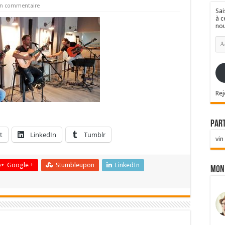
un commentaire
Sai
à c
nou
Ad
e-
mai
Rej
Par
t
LinkedIn
Tumblr
vin
Google +
Stumbleupon
LinkedIn
Mon