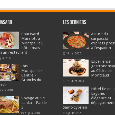
hasard
Les derniers
Courtyard
Astuce du
Marriott à
carpaccio
Montpellier,
express pres
hôtel mais
à l’espadon
si un restaurant
18 mai 2026
 juin 2017
Expérience
Ibis
gastronomiq
Montpellier
au Cèdre de
Centre –
Montcaud
Brunchs du
12 juillet 2023
edi
Hôtel Île de l
 mars 2018
Lagune,
Voyage au Sri
élégance et
Lanka – Partie
dépaysement
3
Saint-Cyprien
20 juin 2018
4 juillet 2023