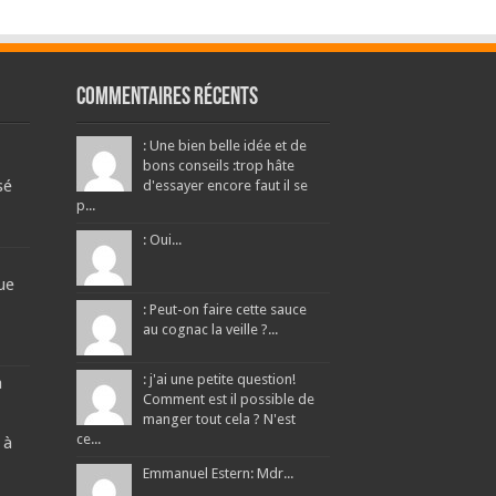
Commentaires récents
: Une bien belle idée et de
bons conseils :trop hâte
sé
d'essayer encore faut il se
p...
: Oui...
ue
: Peut-on faire cette sauce
au cognac la veille ?...
: j'ai une petite question!
a
Comment est il possible de
manger tout cela ? N'est
ce...
 à
Emmanuel Estern: Mdr...