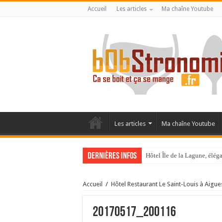
Accueil
Les articles
Ma chaîne Youtube
Les articles
Ma chaîne Youtube
Dernières infos
Hôtel Île de la Lagune, élé
La Villa Duflot, pépite perp
Accueil
/
Hôtel Restaurant Le Saint-Louis à Aigu
20170517_200116