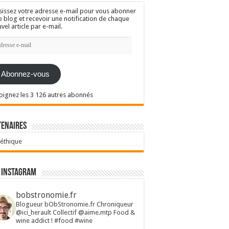
sissez votre adresse e-mail pour vous abonner
e blog et recevoir une notification de chaque
vel article par e-mail.
resse
l
Abonnez-vous
oignez les 3 126 autres abonnés
tenaires
 éthique
 Instagram
bobstronomie.fr
Blogueur bObStronomie.fr
Chroniqueur
@ici_herault
Collectif @aime.mtp
Food &
wine addict !
#food #wine