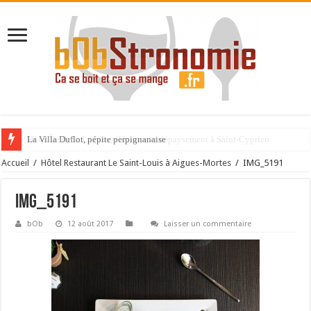
La Villa Duflot, pépite perpignanaise
Accueil
/
Hôtel Restaurant Le Saint-Louis à Aigues-Mortes
/
IMG_5191
IMG_5191
bOb
12 août 2017
Laisser un commentaire