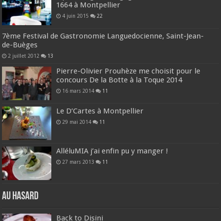
1664 à Montpellier
4 juin 2015
22
7ème Festival de Gastronomie Languedocienne, Saint-Jean-
de-Buèges
2 juillet 2012
13
Pierre-Olivier Prouhèze me choisit pour le
concours De la Botte à la Toque 2014
16 mars 2014
11
Le D’Cartes à Montpellier
29 mai 2014
11
AlléluMIA j’ai enfin pu y manger !
27 mars 2013
11
Au hasard
Back to Disini