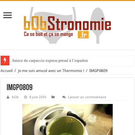
Astuce du carpaccio express pressé à l’espadon
Accueil
/
Je me suis amusé avec un Thermomix !
/
IMGP0809
IMGP0809
bOb
8 juin 2016
Laisser un commentaire