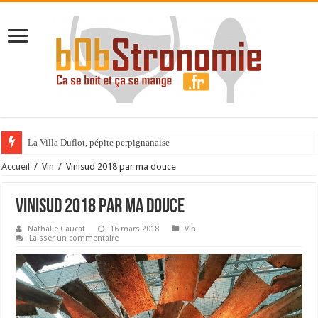
La Villa Duflot, pépite perpignanaise
Champagne !!!
Accueil
/
Vin
/
Vinisud 2018 par ma douce
Vinisud 2018 par ma douce
Nathalie Caucat
16 mars 2018
Vin
Laisser un commentaire