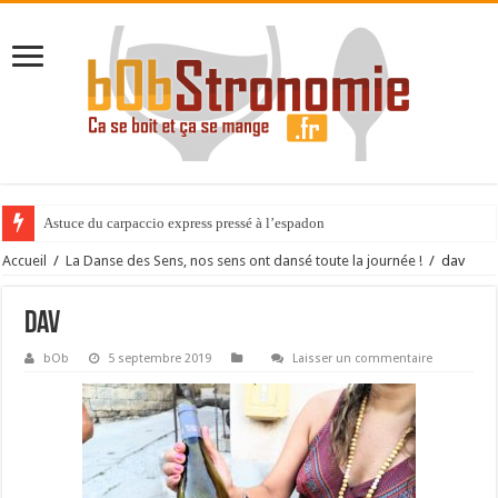
Astuce du carpaccio express pressé à l’espadon
Accueil
/
La Danse des Sens, nos sens ont dansé toute la journée !
/
dav
dav
bOb
5 septembre 2019
Laisser un commentaire