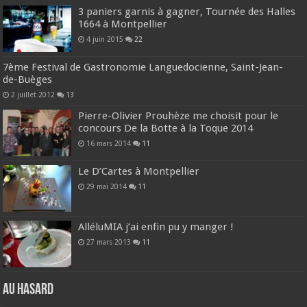
3 paniers garnis à gagner, Tournée des Halles
1664 à Montpellier
4 juin 2015
22
7ème Festival de Gastronomie Languedocienne, Saint-Jean-
de-Buèges
2 juillet 2012
13
Pierre-Olivier Prouhèze me choisit pour le
concours De la Botte à la Toque 2014
16 mars 2014
11
Le D’Cartes à Montpellier
29 mai 2014
11
AlléluMIA j’ai enfin pu y manger !
27 mars 2013
11
Au hasard