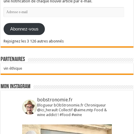
une notification de chaque nouvel article par e-mail.
Adresse
e-
mail
Abonnez-vous
Rejoignez les 3 126 autres abonnés
Partenaires
vin éthique
Mon Instagram
bobstronomie.fr
Blogueur bObStronomie.fr
Chroniqueur
@ici_herault
Collectif @aime.mtp
Food &
wine addict !
#food #wine