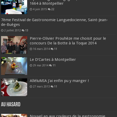
1664 à Montpellier
4 juin 2015
22
7ème Festival de Gastronomie Languedocienne, Saint-Jean-
de-Buèges
2 juillet 2012
13
Pierre-Olivier Prouhèze me choisit pour le
concours De la Botte à la Toque 2014
16 mars 2014
11
Le D’Cartes à Montpellier
29 mai 2014
11
AlléluMIA j’ai enfin pu y manger !
27 mars 2013
11
Au hasard
Nouvel an aux couleurs de la gastronomie