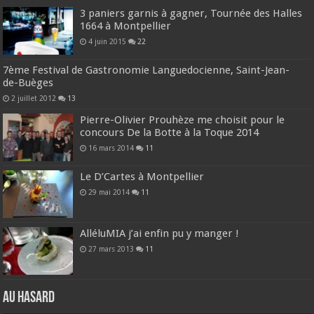
3 paniers garnis à gagner, Tournée des Halles
1664 à Montpellier
4 juin 2015
22
7ème Festival de Gastronomie Languedocienne, Saint-Jean-
de-Buèges
2 juillet 2012
13
Pierre-Olivier Prouhèze me choisit pour le
concours De la Botte à la Toque 2014
16 mars 2014
11
Le D’Cartes à Montpellier
29 mai 2014
11
AlléluMIA j’ai enfin pu y manger !
27 mars 2013
11
Au hasard