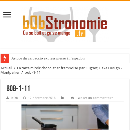
Astuce du carpaccio express pressé à l’espadon
Accueil
/
La tarte miroir chocolat et framboise par Sug'art, Cake Design -
Montpellier
/
bob-1-11
bob-1-11
bOb
12 décembre 2016
Laisser un commentaire