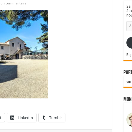
r un commentaire
Sai
à c
nou
Ad
e-
mai
Rej
Par
vin
Mon
t
LinkedIn
Tumblr