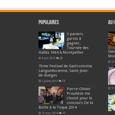
Populaires
Au 
3 paniers
garnis à
gagner,
Tournée des
Gas
Halles 1664 à Montpellier
Mon
4 juin 2015
22
19 
7ème Festival de Gastronomie
Languedocienne, Saint-Jean-
de-Buèges
2 juillet 2012
13
Pierre-Olivier
19
Prouhèze me
choisit pour le
concours De la
Botte à la Toque 2014
16 mars 2014
11