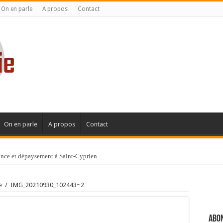
On en parle
A propos
Contact
On en parle
A propos
Contact
gance et dépaysement à Saint-Cyprien
ignanaise
e
/
IMG_20210930_102443~2
Abon