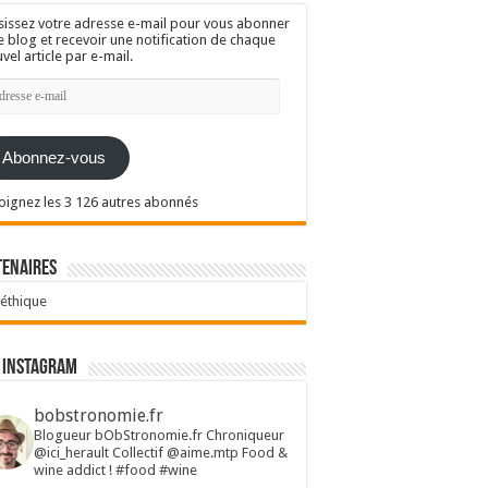
sissez votre adresse e-mail pour vous abonner
e blog et recevoir une notification de chaque
vel article par e-mail.
resse
l
Abonnez-vous
oignez les 3 126 autres abonnés
tenaires
 éthique
 Instagram
bobstronomie.fr
Blogueur bObStronomie.fr
Chroniqueur
@ici_herault
Collectif @aime.mtp
Food &
wine addict !
#food #wine