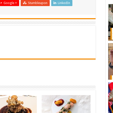
Google +
Stumbleupon
LinkedIn