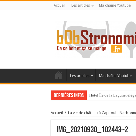
Accueil
Les articles
Ma chaîne Youtube
Les articles
Ma chaîne Youtube
Dernières infos
Hôtel Île de la Lagune, élé
La Villa Duflot, pépite perp
Accueil
/
La vie de château à Capitoul - Narbonn
IMG_20210930_102443~2