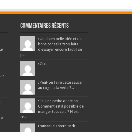
Commentaires récents
: Une bien belle idée et de
bons conseils :trop hâte
sé
d'essayer encore faut il se
p...
: Oui...
ue
: Peut-on faire cette sauce
au cognac la veille ?...
: j'ai une petite question!
a
Comment est il possible de
manger tout cela ? N'est
ce...
 à
Emmanuel Estern: Mdr...