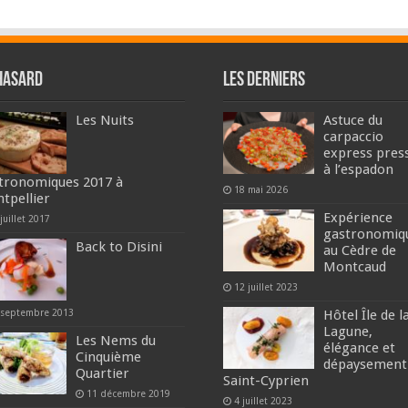
hasard
Les derniers
Les Nuits
Astuce du
carpaccio
express pres
à l’espadon
tronomiques 2017 à
18 mai 2026
tpellier
Expérience
juillet 2017
gastronomiq
Back to Disini
au Cèdre de
Montcaud
12 juillet 2023
Hôtel Île de l
 septembre 2013
Lagune,
Les Nems du
élégance et
Cinquième
dépaysement
Quartier
Saint-Cyprien
11 décembre 2019
4 juillet 2023