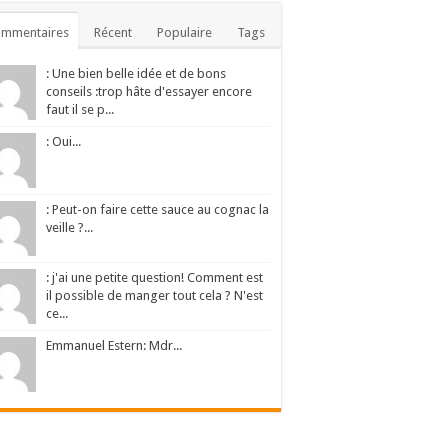
ommentaires
Récent
Populaire
Tags
: Une bien belle idée et de bons
conseils :trop hâte d'essayer encore
faut il se p...
: Oui...
: Peut-on faire cette sauce au cognac la
veille ?...
: j'ai une petite question! Comment est
il possible de manger tout cela ? N'est
ce...
Emmanuel Estern: Mdr...