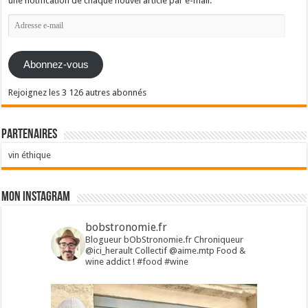
une notification de chaque nouvel article par e-mail.
Adresse
e-
mail
Abonnez-vous
Rejoignez les 3 126 autres abonnés
Partenaires
vin éthique
Mon Instagram
bobstronomie.fr
Blogueur bObStronomie.fr
Chroniqueur
@ici_herault
Collectif @aime.mtp
Food &
wine addict !
#food #wine