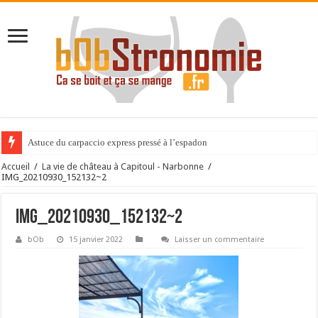
Astuce du carpaccio express pressé à l’espadon
Accueil
/
La vie de château à Capitoul - Narbonne
/
IMG_20210930_152132~2
IMG_20210930_152132~2
bOb
15 janvier 2022
Laisser un commentaire