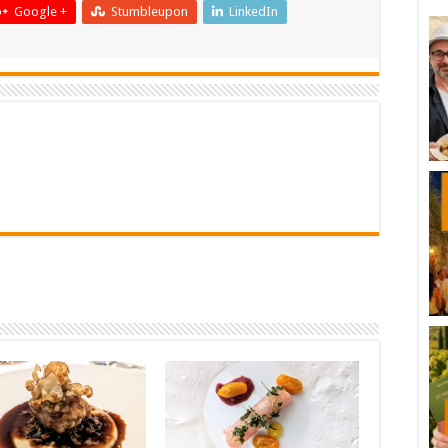
Google +
Stumbleupon
LinkedIn