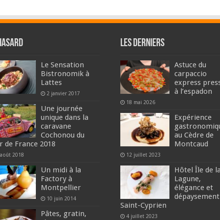
hasard
Les derniers
Le Sensation
Astuce du
Bistronomik à
carpaccio
Lattes
express pres
à l’espadon
2 janvier 2017
18 mai 2026
Une journée
unique dans la
Expérience
caravane
gastronomiq
Cochonou du
au Cèdre de
r de France 2018
Montcaud
 août 2018
12 juillet 2023
Un midi à la
Hôtel Île de l
Factory à
Lagune,
Montpellier
élégance et
dépaysement
10 juin 2014
Saint-Cyprien
Pâtes, gratin,
4 juillet 2023