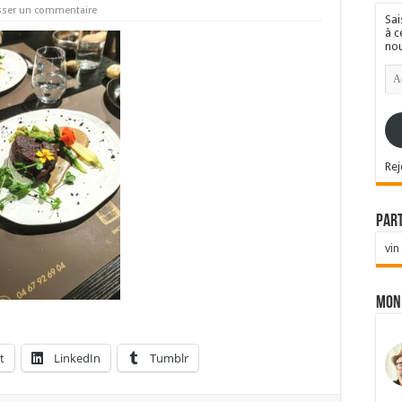
sser un commentaire
Sai
à c
nou
Ad
e-
mai
Rej
Par
vin
Mon
t
LinkedIn
Tumblr