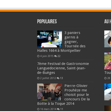
Populaires
Au 
3 paniers
garnis à
gagner,
Tournée des
Halles 1664 à Montpellier
4 juin 2015
22
7ème Festival de Gastronomie
Languedocienne, Saint-Jean-
de-Buèges
Tou
2 juillet 2012
13
28
Pierre-Olivier
Prouhèze me
choisit pour le
concours De la
Botte à la Toque 2014
16 mars 2014
11