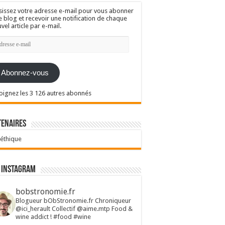
sissez votre adresse e-mail pour vous abonner
e blog et recevoir une notification de chaque
vel article par e-mail.
resse
l
Abonnez-vous
oignez les 3 126 autres abonnés
tenaires
 éthique
 Instagram
bobstronomie.fr
Blogueur bObStronomie.fr
Chroniqueur
@ici_herault
Collectif @aime.mtp
Food &
wine addict !
#food #wine