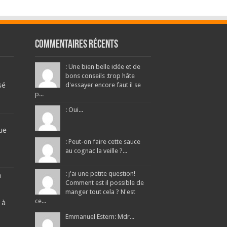
Commentaires récents
: Une bien belle idée et de
bons conseils :trop hâte
sé
d'essayer encore faut il se
p...
: Oui...
ue
: Peut-on faire cette sauce
au cognac la veille ?...
: j'ai une petite question!
a
Comment est il possible de
manger tout cela ? N'est
ce...
 à
Emmanuel Estern: Mdr...