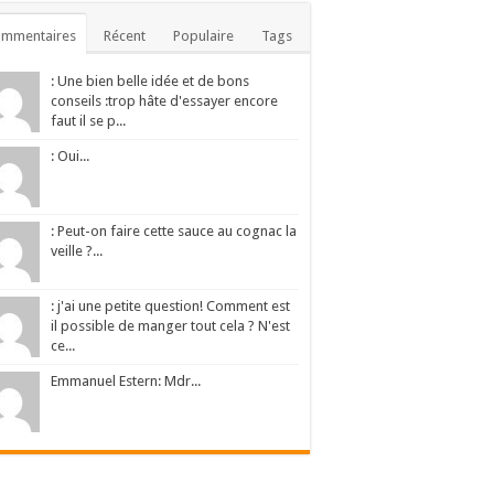
ommentaires
Récent
Populaire
Tags
: Une bien belle idée et de bons
conseils :trop hâte d'essayer encore
faut il se p...
: Oui...
: Peut-on faire cette sauce au cognac la
veille ?...
: j'ai une petite question! Comment est
il possible de manger tout cela ? N'est
ce...
Emmanuel Estern: Mdr...