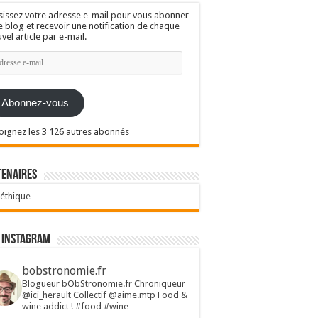
sissez votre adresse e-mail pour vous abonner
e blog et recevoir une notification de chaque
vel article par e-mail.
resse
l
Abonnez-vous
oignez les 3 126 autres abonnés
tenaires
 éthique
 Instagram
bobstronomie.fr
Blogueur bObStronomie.fr
Chroniqueur
@ici_herault
Collectif @aime.mtp
Food &
wine addict !
#food #wine