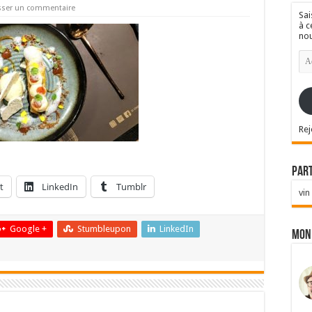
sser un commentaire
Sai
à c
nou
Ad
e-
mai
Rej
Par
t
LinkedIn
Tumblr
vin
Google +
Stumbleupon
LinkedIn
Mon