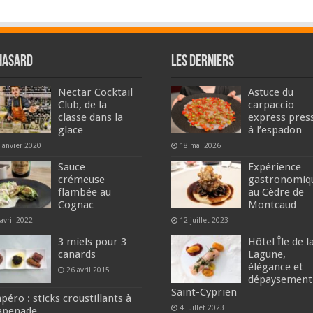
hasard
Les derniers
Nectar Cocktail
Astuce du
Club, de la
carpaccio
classe dans la
express pres
glace
à l’espadon
janvier 2020
18 mai 2026
Sauce
Expérience
crémeuse
gastronomiq
flambée au
au Cèdre de
Cognac
Montcaud
avril 2022
12 juillet 2023
3 miels pour 3
Hôtel Île de l
canards
Lagune,
élégance et
26 avril 2015
dépaysement
Saint-Cyprien
péro : sticks croustillants à
4 juillet 2023
tapenade