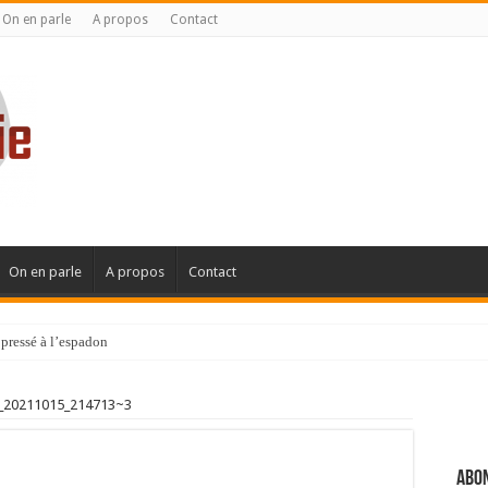
On en parle
A propos
Contact
On en parle
A propos
Contact
pressé à l’espadon
_20211015_214713~3
Abon