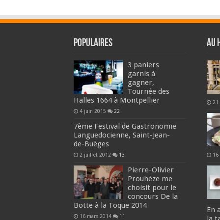
Populaires
Au 
3 paniers
garnis à
gagner,
Tournée des
Halles 1664 à Montpellier
21 
4 juin 2015
22
7ème Festival de Gastronomie
Languedocienne, Saint-Jean-
de-Buèges
2 juillet 2012
13
16 
Pierre-Olivier
Prouhèze me
choisit pour le
concours De la
Botte à la Toque 2014
En a
16 mars 2014
11
la 