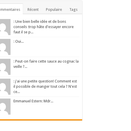
ommentaires
Récent
Populaire
Tags
: Une bien belle idée et de bons
conseils :trop hâte d'essayer encore
faut il se p...
: Oui...
: Peut-on faire cette sauce au cognac la
veille ?...
: j'ai une petite question! Comment est
il possible de manger tout cela ? N'est
ce...
Emmanuel Estern: Mdr...