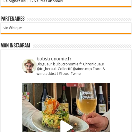
Rejoignez les 3 126 autres abonnés
Partenaires
vin éthique
Mon Instagram
bobstronomie.fr
Blogueur bObStronomie.fr
Chroniqueur
@ici_herault
Collectif @aime.mtp
Food &
wine addict !
#food #wine