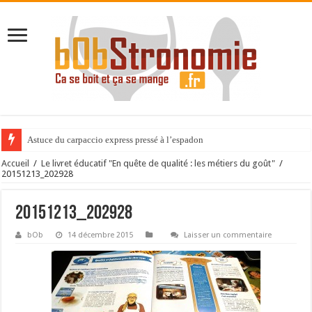
Astuce du carpaccio express pressé à l’espadon
Accueil
/
Le livret éducatif "En quête de qualité : les métiers du goût"
/
20151213_202928
20151213_202928
bOb
14 décembre 2015
Laisser un commentaire