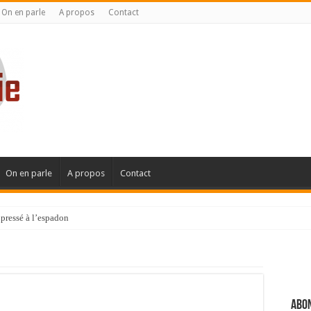
On en parle
A propos
Contact
On en parle
A propos
Contact
pressé à l’espadon
Abon