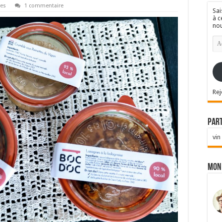
res
1 commentaire
Sai
à c
nou
Ad
e-
mai
Rej
Par
vin
Mon