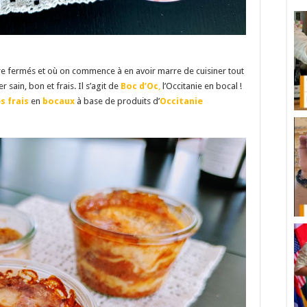
ore fermés et où on commence à en avoir marre de cuisiner tout
r sain, bon et frais. Il s’agit de
Boc d’Oc
,
l’Occitanie en bocal !
s frais
en
bocaux
à base de produits d’
Occitanie