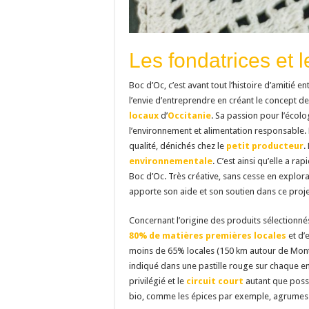
Les fondatrices et 
Boc d’Oc, c’est avant tout l’histoire d’amitié 
l’envie d’entreprendre en créant le concept 
locaux
d’
Occitanie
. Sa passion pour l’écolog
l’environnement et alimentation responsable. 
qualité, dénichés chez le
petit producteur
.
environnementale
. C’est ainsi qu’elle a r
Boc d’Oc. Très créative, sans cesse en explora
apporte son aide et son soutien dans ce projet
Concernant l’origine des produits sélectionnés
80% de matières premières locales
et d’
moins de 65% locales (150 km autour de Montpe
indiqué dans une pastille rouge sur chaque e
privilégié et le
circuit court
autant que possi
bio, comme les épices par exemple, agrumes ou