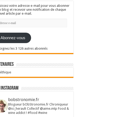
sissez votre adresse e-mail pour vous abonner
e blog et recevoir une notification de chaque
vel article par e-mail.
resse
l
Abonnez-vous
oignez les 3 126 autres abonnés
tenaires
 éthique
 Instagram
bobstronomie.fr
Blogueur bObStronomie.fr
Chroniqueur
@ici_herault
Collectif @aime.mtp
Food &
wine addict !
#food #wine