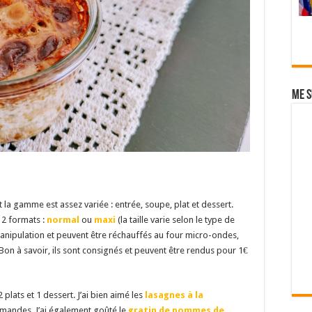
Me s
 la gamme est assez variée : entrée, soupe, plat et dessert.
 2 formats :
normal
ou
maxi
(la taille varie selon le type de
nipulation et peuvent être réchauffés au four micro-ondes,
Bon à savoir, ils sont consignés et peuvent être rendus pour 1€
plats et 1 dessert. J’ai bien aimé les
lasagnes à la
urmandes. J’ai également goûté le
gratin de pommes de