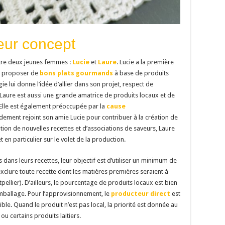
leur concept
entre deux jeunes femmes :
Lucie
et
Laure
. Lucie a la première
de proposer de
bons plats gourmands
à base de produits
ie lui donne l’idée d’allier dans son projet, respect de
Laure est aussi une grande amatrice de produits locaux et de
 Elle est également préoccupée par la
cause
apidement rejoint son amie Lucie pour contribuer à la création de
tion de nouvelles recettes et d’associations de saveurs, Laure
 en particulier sur le volet de la production.
 dans leurs recettes, leur objectif est d’utiliser un minimum de
exclure toute recette dont les matières premières seraient à
llier). D’ailleurs, le pourcentage de produits locaux est bien
mballage. Pour l’approvisionnement, le
producteur direct
est
ble. Quand le produit n’est pas local, la priorité est donnée au
 certains produits laitiers.