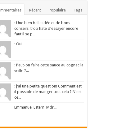
ommentaires
Récent
Populaire
Tags
: Une bien belle idée et de bons
conseils :trop hâte d'essayer encore
faut il se p...
: Oui...
: Peut-on faire cette sauce au cognac la
veille ?...
: j'ai une petite question! Comment est
il possible de manger tout cela ? N'est
ce...
Emmanuel Estern: Mdr...